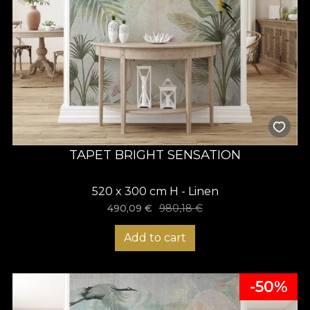
TAPET BRIGHT SENSATION
520 x 300 cm H - Linen
490,09
€
980,18
€
Add to cart
-50%