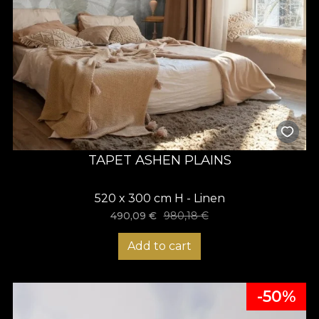
TAPET ASHEN PLAINS
520 x 300 cm H - Linen
490,09
€
980,18
€
Add to cart
-50%