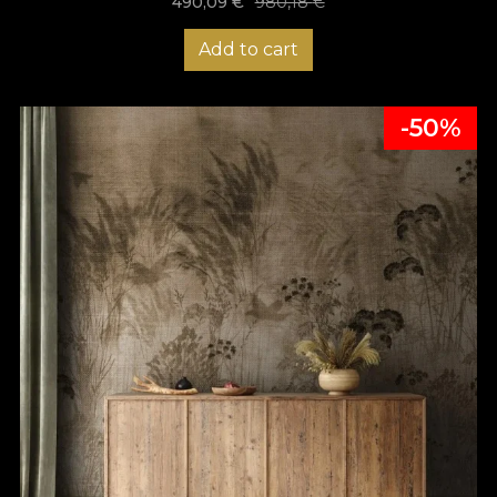
490,09
€
980,18
€
Add to cart
-50%