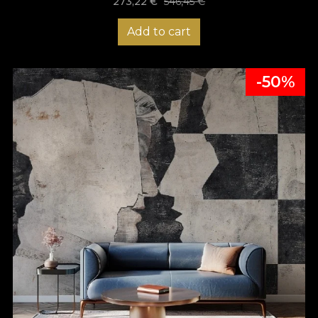
273,22
€
546,45
€
Add to cart
-50%