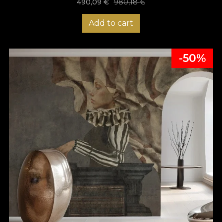
490,09
€
980,18
€
Add to cart
-50%