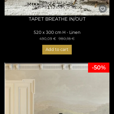
TAPET BREATHE IN/OUT
520 x 300 cm H - Linen
490,09
€
980,18
€
Add to cart
-50%