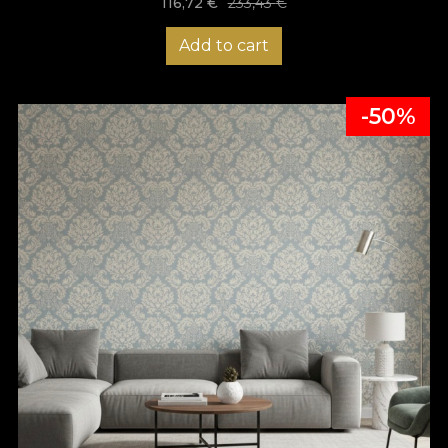
116,72
€
233,43
€
Add to cart
-50%