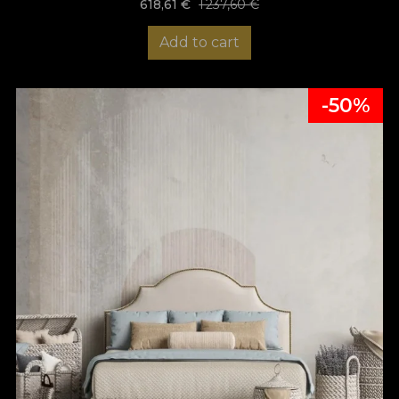
618,61
€
1 237,60 €
Add to cart
-50%