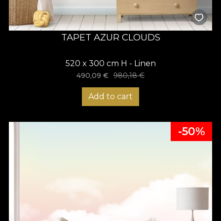
TAPET AZUR CLOUDS
520 x 300 cm H - Linen
490,09
€
980,18
€
Add to cart
-50%