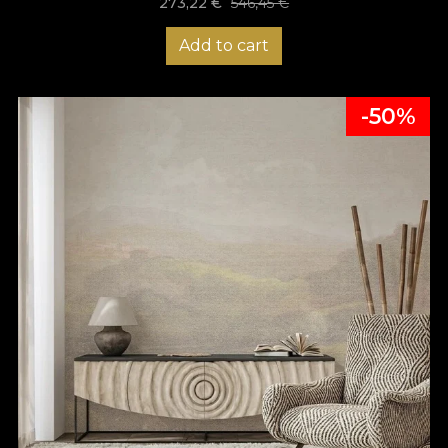
273,22
€
546,45
€
Add to cart
-50%