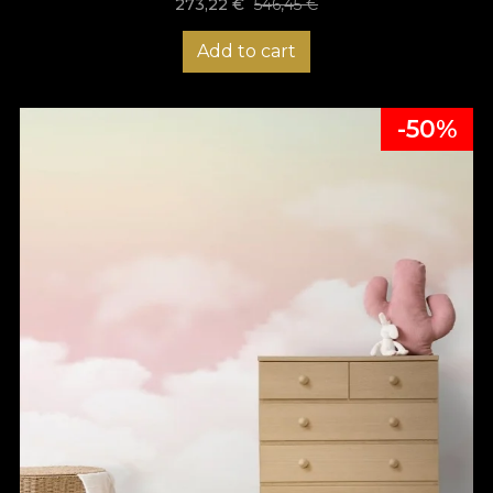
273,22
€
546,45
€
Add to cart
-50%