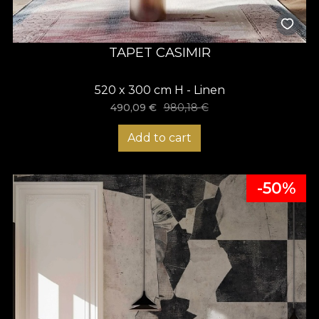
TAPET CASIMIR
520 x 300 cm H - Linen
490,09
€
980,18
€
Add to cart
-50%