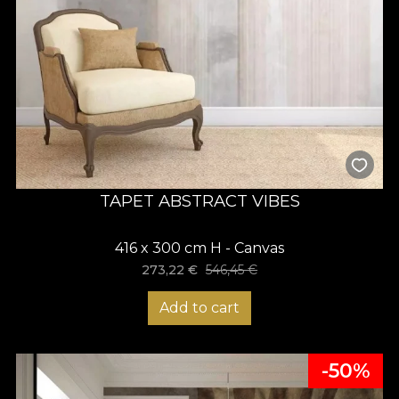
TAPET ABSTRACT VIBES
416 x 300 cm H - Canvas
273,22
€
546,45
€
Add to cart
-50%