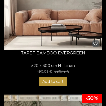
TAPET BAMBOO EVERGREEN
520 x 300 cm H - Linen
490,09
€
980,18
€
Add to cart
-50%