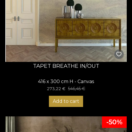
TAPET BREATHE IN/OUT
416 x 300 cm H - Canvas
273,22
€
546,45
€
Add to cart
-50%