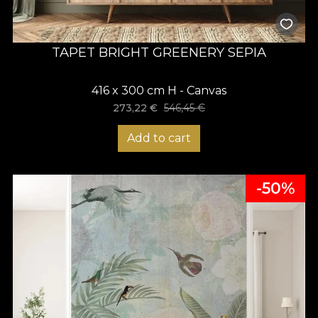
TAPET BRIGHT GREENERY SEPIA
416 x 300 cm H - Canvas
273,22
€
546,45
€
Add to cart
-50%