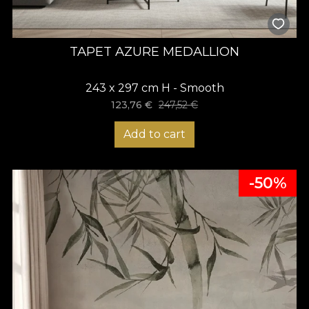
TAPET AZURE MEDALLION
243 x 297 cm H - Smooth
123,76
€
247,52
€
Add to cart
-50%