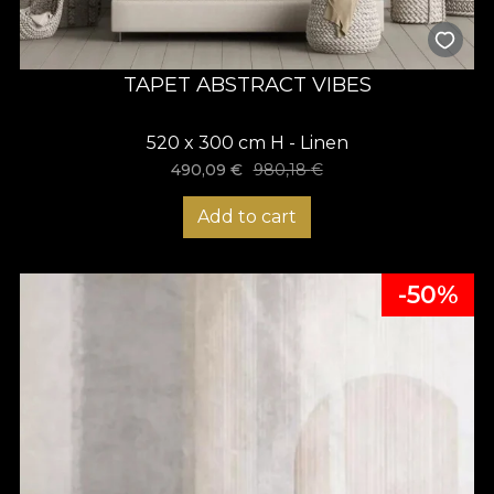
TAPET ABSTRACT VIBES
520 x 300 cm H - Linen
490,09
€
980,18
€
Add to cart
-50%