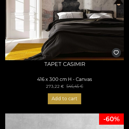
TAPET CASIMIR
416 x 300 cm H - Canvas
273,22
€
546,45
€
Add to cart
-60%