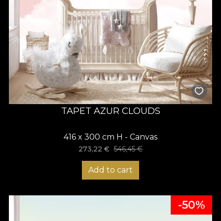
TAPET AZUR CLOUDS
416 x 300 cm H - Canvas
273,22
€
546,45
€
Add to cart
-50%