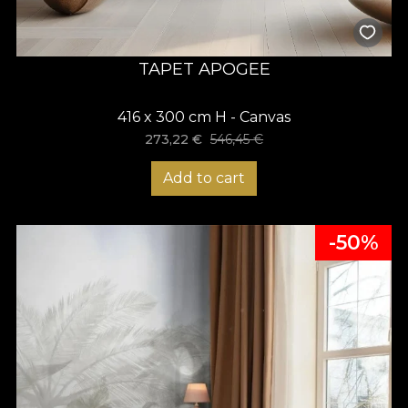
TAPET APOGEE
416 x 300 cm H - Canvas
273,22
€
546,45
€
Add to cart
-50%