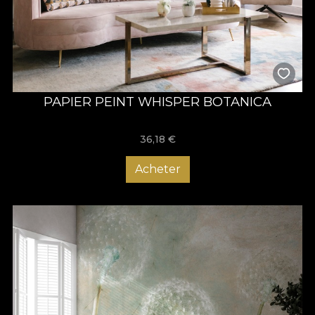
folosite.
De asemenea, pentru ca respectam, iubim si onoram natura, nu
doar prin modelele pe care le pictam, toate materialele
folosite pentru realizarea tapetelor sunt complet ecologice si
reciclabile.
PAPIER PEINT WHISPER BOTANICA
36,18
€
Acheter