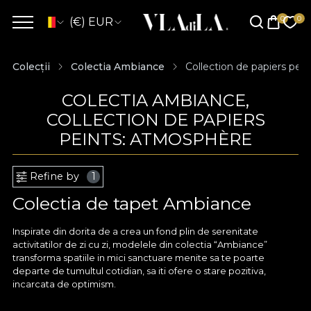
(€) EUR
Colecții
Colectia Ambiance
Collection de papiers pei
COLECTIA AMBIANCE,
COLLECTION DE PAPIERS
PEINTS: ATMOSPHÈRE
Refine by
1
Colectia de tapet Ambiance
Inspirate din dorita de a crea un fond plin de serenitate
activitatilor de zi cu zi, modelele din colectia “Ambiance”
transforma spatiile in mici sanctuare menite sa te poarte
departe de tumultul cotidian, sa iti ofere o stare pozitiva,
incarcata de optimism.
Miscari aievea de pensula pe o panza noua, un peisaj vegetal