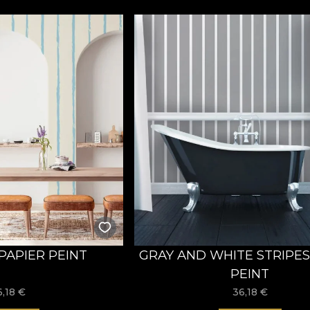
 PAPIER PEINT
GRAY AND WHITE STRIPES
PEINT
6,18
€
36,18
€