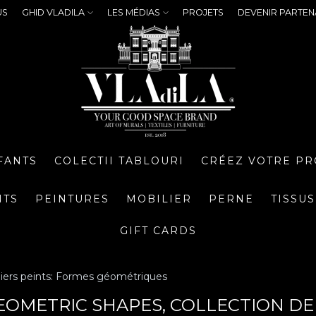
US
GHID VLADILA
LES MÉDIAS
PROJETS
DEVENIR PARTEN
FANTS
COLECTII TABLOURI
CRÉEZ VOTRE PR
NTS
PEINTURES
MOBILIER
PERNE
TISSUS
GIFT CARDS
piers peints: Formes géométriques
EOMETRIC SHAPES, COLLECTION DE 