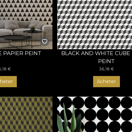
ul sunt recunoscute pentru stabilitate, onestitate, soliditate. Da
de simtul practic si conformism. In Buddhism, patratul inseam
za comuniunea omului cu divinitatea.
tabilitate, echilibru si putere – cand varful este orientat in su
 forma ce reuneste corpul, mintea si spiritul. Totodata, poate 
l pentru stiinta, religie si justitie.
E PAPIER PEINT
BLACK AND WHITE CUBE 
re la cooperare, unitate si echilibru. Poate ca afirmatia insus
PEINT
t” inca reprezinta o filosofie stilistica relevanta in design-u
 convingeri. Insa putem intui o trimitere la un raport dintre cal
6,18
€
36,18
€
nivel material, conceptual, ori grafic. Lipsa detaliilor faciliteaz
heter
Acheter