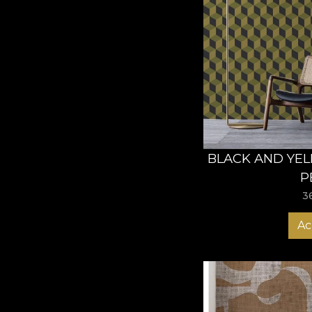
BLACK AND YEL
P
3
Ac