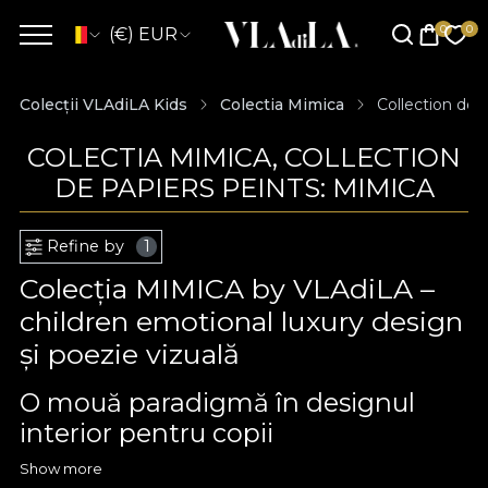
(€) EUR
Colecții VLAdiLA Kids
Colectia Mimica
Collection de 
COLECTIA MIMICA, COLLECTION
DE PAPIERS PEINTS: MIMICA
Refine by
1
Colecția MIMICA by VLAdiLA –
children emotional luxury design
și poezie vizuală
O mouă paradigmă în designul
interior pentru copii
Show more
Colecția
MIMICA by VLAdiLA
redefinește fundamental