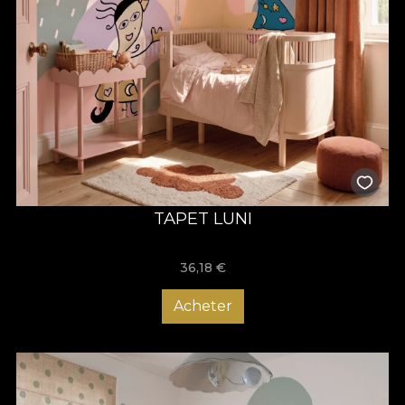
de excepție, suprafețele bidimensionale (arta murală și tapetul
VLAdiLA) și obiectele tridimensionale (corpurile de iluminat)
coexistă într-un ecosistem poetic absolut. Lumina, forma și
emoția fuzionează pentru a crea o experiență spațială
coerentă și profund contemporană. Asemenea corpurilor de
iluminat care aduc o prezență caldă și o materialitate subtilă în
cameră, compozițiile murale MIMICA sunt concepute pentru a
emana sensibilitate și a dicta o stare de bine. Prin această
lansare,
VLAdiLA
continuă să inoveze la intersecția dintre arta
decorativă, designul de interior și psihologia spațiului,
consolidând un univers românesc original, recognoscibil
internațional, în care copilăria este celebrată prin poezie
vizuală autentică.
TAPET LUNI
36,18
€
Acheter