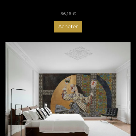
„Origini” se spune și prin arhetipuri. Fiecare model poartă un
nume-simbol, ca o cheie de lectură: Templu – spațiu sacru al
36,16
€
ceremoniei; Totem – spirit protector al obârșiei; Iele – prezențe
feminine aeriene, legate de dans și mister; Eclipsă – întâlnirea
Acheter
dintre lumină și umbră; Alai – procesiune de sărbătoare și
comunitate; Zestre – moștenire textilă și afectivă; Ajur – finețe
lucrată în țesătură; Ursitoare – destinul scris la naștere; Fir –
legătura invizibilă dintre generații; Prag – locul de trecere dintre
lumi și epoci; Mozaic – întregul născut din fragmente; Joc – dans
mascat, tradiție vie; Taină – misterul blând care rămâne în
interior.
Colecția face cinste înaintașilor care au țesut identitatea
noastră – femeilor din spatele iilor și covoarelor, comunităților
care au păstrat tradiția vie – și tuturor celor care cred că
modernitatea nu trebuie să șteargă rădăcinile, ci să le ducă mai
departe. Este a cincea colecție VLAdiLA lansată de 1
Decembrie și un manifest pentru o Românie fără clișee:
frumoasă, asumată, contemporană. Oriunde trăiești – într-un
apartament modern sau într-o casă veche restaurată – duci cu
tine o parte din noi. În noianul de „acum”, e sănătos să te oprești
o clipă, să respiri și să-ți amintești valorile care contează:
rădăcini, comunitate, frumusețe, cultură.