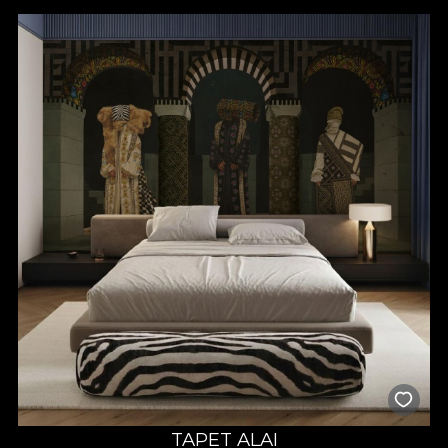
și nu cosmetizăm tradiția; o aducem în prezent cu respect, curaj
și un ochi contemporan.
Inspirația vine din portul popular românesc și din universul
meșteșugurilor vechi: ii cusute cu răbdare, textile ritualice,
covoare de casă, fote și catrințe, motive geometrice și florale
care au spus povești, au ținut loc de amuletă și de apartenență.
În „Origini”, aceste repere sunt filtrate prin artă modernă și
transformate într-un limbaj vizual curat, expresiv, plin de aer.
Motivele cusute altădată devin tușe grafice îndrăznețe, ritmuri
lineare și compoziții aproape arhitecturale. Bordurile
tradiționale se recompun în registre minimaliste, iar contrastele
alb-negru sunt puse în scenă cu accente vii, urbane, care dau
energie și prospețime.
Siluetele au un aer ceremonial: volume ample, suprapuneri și
linii verticale care trimit discret la portul de sărbătoare, dar se
mișcă firesc în viața de azi. Tradiționalul își găsește loc natural
lângă minimalism, într-un mix de cultură, memorie și lifestyle
actual. Colecția e construită pe ADN-ul VLAdiLA și pe valori
românești esențiale: respect pentru meșteșug și simbol,
continuitate între generații, autenticitate, demnitate culturală și
curajul de a fi noi înșine în prezent, nu doar în trecut. E o estetică
pentru oameni care iubesc frumosul cu sens, nu trendul de o zi.
TAPET ALAI