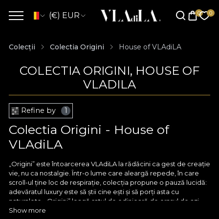
(€) EUR
Colecții
Colectia Origini
House of VLAdiLA
COLECTIA ORIGINI, HOUSE OF
VLADILA
Refine by
1
Colectia Origini - House of
VLAdiLA
„Origini” este întoarcerea VLAdiLA la rădăcini ca gest de creație
vie, nu ca nostalgie. Într-o lume care aleargă repede, în care
scroll-ul ține loc de respirație, colecția propune o pauză lucidă:
adevăratul luxury este să știi cine ești și să porți asta cu
naturalețe. „Origini” leagă satul de odinioară de orașul de azi
într-un singur fir coerent – identitatea ta. Nu idealizăm trecutul
Show more