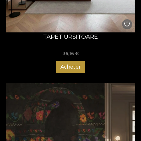
VLAdiLA „Origini”
– pentru cei care trăiesc cu sens și cu stil.
TAPET URSITOARE
36,16
€
Acheter