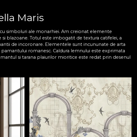
ella Maris
a cu simboluri ale monarhiei. Am creionat elemente
e si blazoane. Totul este imbogatit de textura catifelei, a
i mantii de incoronare. Elementele sunt incununate de arta
ei pamantului romanesc. Caldura lemnului este exprimata
mantul si tarana plaiurilor mioritice este redat prin desenul
ntreaga experienta devenind extrem de senzoriala: atingere,
 vizual
m ales sa transformam fiecare model intr-un adevarat
ers impresionant. Un spectacol care sa ne improspateze si
i si in cea a vizualului. Artistii House of VLAdiLA au dat
e de tapet, alegere inspirata din “The Illuminated Alphabet”,