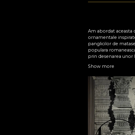
Am abordat aceasta co
ornamentale inspirate 
panglicilor de matase
populara romaneasca 
prin desenarea unor la
oalelor taranesti din l
Show more
Tapetul nostru este g
privire, tusele folosite
Colectia de
Colectia de tapet Ste
spectacol vizual. Unu
sa ne surprinda. Nevoi
nastere unor imagini c
folosit prima data in