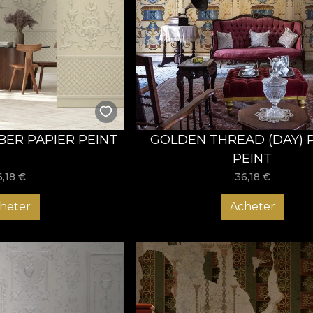
considerare si faptul ca numele “Star of the Sea” este o denumi
 data capelei de la Balcic.
in culoare
lectie vazuta prin prisma metaforei. Fiind plina de simboluri, ac
al taranului si cel al omului din satul romanesc sunt amestecate c
iuni vizuale. Am povestit in imagini, ca o cronologie a capodoper
 si diverse. Colectia de tapet Stella Maris a fost abordata prin
rlat, burgund, negru si violet, cu accente de auriu si argintiu 
ER PAPIER PEINT
GOLDEN THREAD (DAY) 
cu adevarat artistice si nobile.
PEINT
teriile regale, Cartea de bijuterii a Ducesei Anna a Bavariei, i
6,18
€
36,18
€
rtului popular romanesc atat de iubit de Regina Maria. Toate a
rea adevarate opere artistice.
heter
Acheter
verse, fie ca vorbim de cel bizantin, maur sau stilul baroc bra
tot unitar.
m gandit aceasta colectie, am imaginat-o ca pe un banchet co
lua parte orice om care priveste aceasta colectie de tapet. A pl
ste modele emblematice.