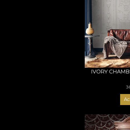
House of VLAdiLA este
Oana Vladila. Cei doi
oglinzi pentru cei car
bucura de tot mai mul
Pe masura ce business
brand spectacol, un p
decorative si piese de
invata despre arta conv
IVORY CHAMB
3
Ac