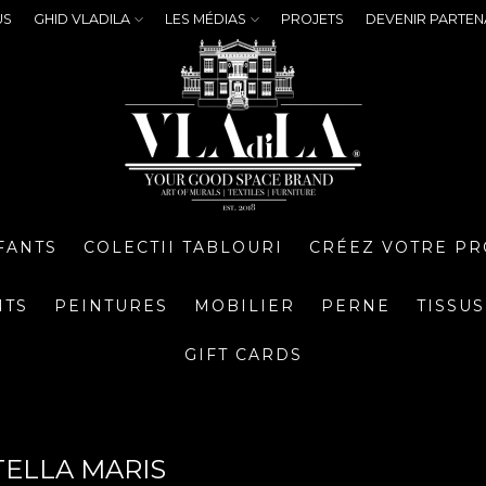
US
GHID VLADILA
LES MÉDIAS
PROJETS
DEVENIR PARTEN
FANTS
COLECTII TABLOURI
CRÉEZ VOTRE PR
NTS
PEINTURES
MOBILIER
PERNE
TISSUS
GIFT CARDS
TELLA MARIS