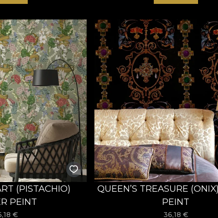
RT (PISTACHIO)
QUEEN’S TREASURE (ONIX)
ER PEINT
PEINT
6,18
€
36,18
€