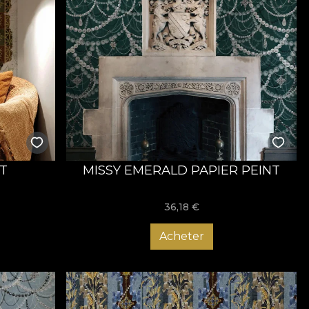
VLAdiLA
rta si pasiunea pentru frumos a fondatorilor, Dragos si
esti. Care devin personale, pe masura ce se transforma in
duce culoare in interiorul spatiilor de locuit si care se
sti din Romania, VLAdiLA a devenit House of VLAdiLA. Un
rienta completa, 360, prin tapet, textile, tablouri, perne
ui confortabil, a contradicțiilor creatoare, o poveste care ne
NT
MISSY EMERALD PAPIER PEINT
36,18
€
Acheter