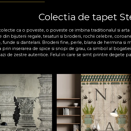
Colectia de tapet St
lectie ca o poveste, o poveste ce imbina traditionalul si art
din bijuterii regale, tesaturi si broderii, rochii celebre, coroan
, funde si dantelarii. Broderii fine, perle, blana de hermina s
prin inserarea de spice si snopi de grau, ca simbol al bogati
zi de zestre autentice. Felul in care se simt printre degete pa
ut.
andit a fi un mediu de exprimare atat vizuala, cat si tactila, i
, textura.
 tapet Stella Maris - un spectacol
lla Maris inglobeaza nevoia oamenilor de spectacol. Astfel, a
l care sa ne scoata din banal si sa ne propulseze intr-un univ
a de spectacol exista in toate domeniile, indeosebi in zona arte
u adevarat poetice. Am inserat initialele N si A in compozitiil
 manuscrisele ostrogotilor in perioada 400 - 600 d.C.