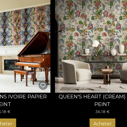
NS IVOIRE PAPIER
QUEEN'S HEART (CREAM)
EINT
PEINT
6,18
€
36,18
€
heter
Acheter