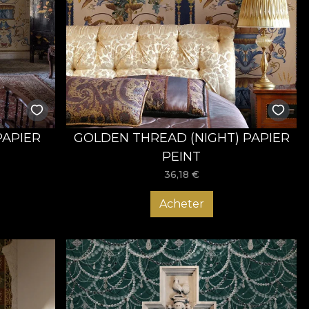
re straveche a Fecioarei Maria, care provine din latinescul
easta te invita sa descoperi, in calitate de privitor, proza
u viata nobila traita intr-un castel. Am integrat expresii din
elor create in timpul fiecarei civilizatii, rezultand
tr-o paleta cromatica a luxului etern. Marsala, roz prafuit,
sau lame. Elementele atent pictate si atent colorate au
PAPIER
GOLDEN THREAD (NIGHT) PAPIER
PEINT
n armonie cu elemente arhitecturale specifice tarii noastre,
36,18
€
ceste elemente, incununate de spicele de grau pictate in
Acheter
ncovenesc, toate formele artistice imbinandu-se in asa fel
smic, mistic, de infratire a individului cu Dumnezeu, un
onja este un act de vointa si curaj, iar noi te invitam sa te