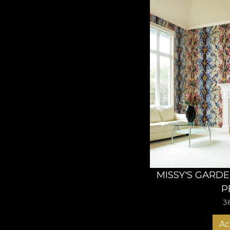
MISSY'S GARDE
P
3
Ac