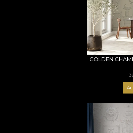
toata inima. Luam in 
Stella Maris, denumire
O alegorie 
Stella Maris este o co
vietii. Traiul simplu 
arta indigena in narat
combinatii neasteptate
albastru regal, alb pe
GOLDEN CHAMB
rezultat in compozitii 
Ne-am raportat la biju
3
dar si detalii ale po
acuarela si ulei, vor c
Ac
Vom aborda stiluri di
incat sa constituie un 
In momentul in care a
banchet la care poate 
lasi fascinat de ace