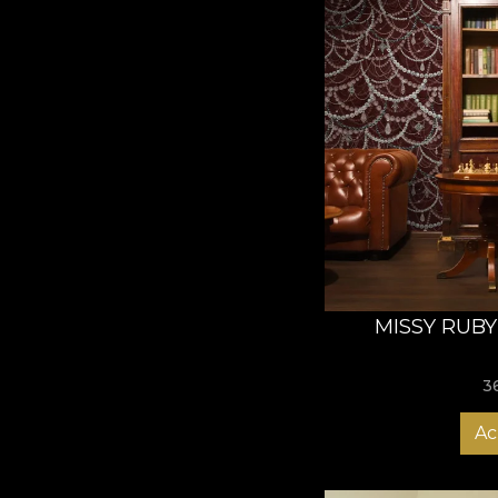
MISSY RUBY
3
Ac