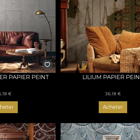
Despre House of 
 un business de familie nascut in 2018 din dragostea pentru a
 si-au imaginat o lume a interioarelor cu suflet, care spun pov
e le populeaza. Cum? La inceput, cu si prin tapet. Un mod de a a
ta popularitate in lumea designului de interior.
ul a devenit familie pentru unii dintre cei mai talentati arti
romotor de lifestyle, care le ofera iubitorilor de frumos o expe
 mobilier. Astfel, spatiile sunt transpuse intr-o poveste a luxul
ivialitatii cu tensiuni interioare.
ER PAPIER PEINT
LILIUM PAPIER PEI
6,18
€
36,18
€
heter
Acheter