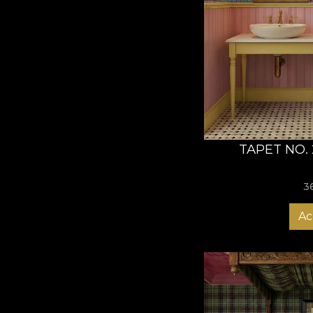
TAPET NO.
3
Ac