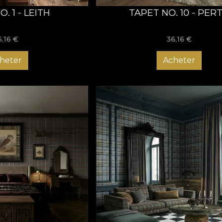
. 1 - LEITH
TAPET NO. 10 - PER
6,16
€
36,16
€
heter
Acheter