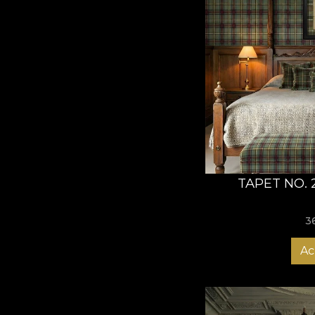
TAPET NO.
3
Ac