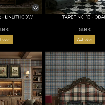
2 - LINLITHGOW
TAPET NO. 13 - OBA
6,16
€
36,16
€
heter
Acheter