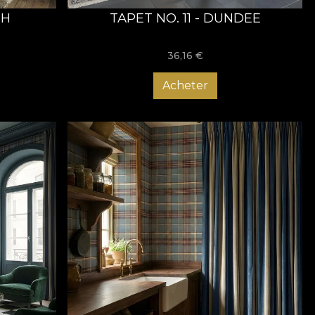
TH
TAPET NO. 11 - DUNDEE
36,16
€
Acheter