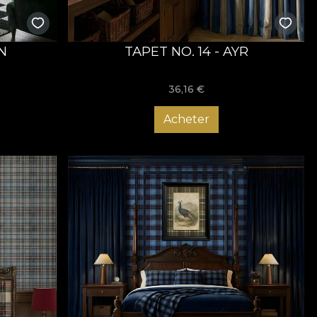
N
TAPET NO. 14 - AYR
36,16
€
Acheter