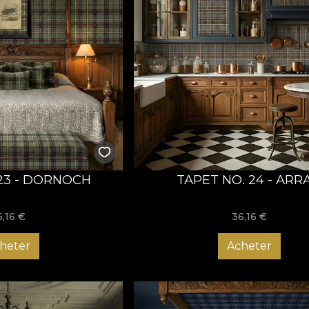
 23 - DORNOCH
TAPET NO. 24 - ARR
6,16
€
36,16
€
heter
Acheter