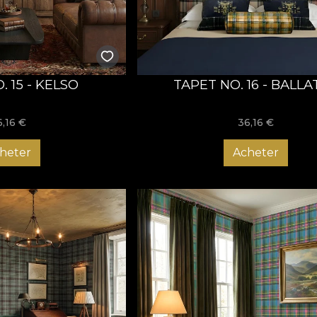
. 15 - KELSO
TAPET NO. 16 - BALLA
6,16
€
36,16
€
heter
Acheter