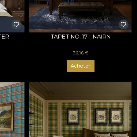
TER
TAPET NO. 17 - NAIRN
36,16
€
Acheter