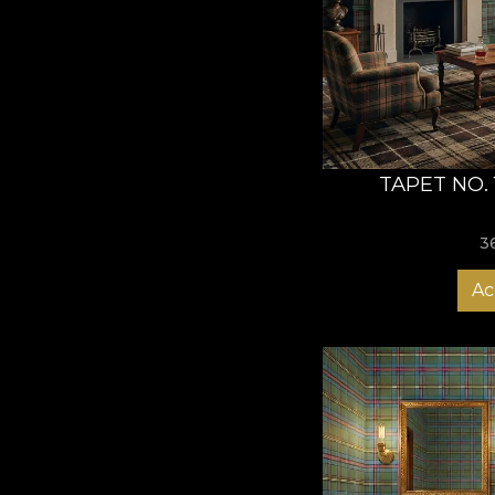
TAPET NO.
3
Ac