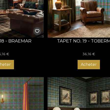
 18 - BRAEMAR
TAPET NO. 19 - TOBER
6,16
€
36,16
€
heter
Acheter