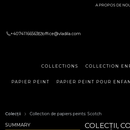
A PROPOS DE NO
+40741166563
office@vladila.com
COLLECTIONS
COLLECTION EN
PAPIER PEINT
PAPIER PEINT POUR ENFA
Colecții
Collection de papiers peints: Scotch
COLECȚII, C
SUMMARY