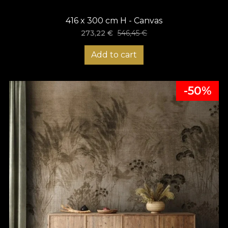
416 x 300 cm H - Canvas
273,22
€
546,45
€
Add to cart
-50%