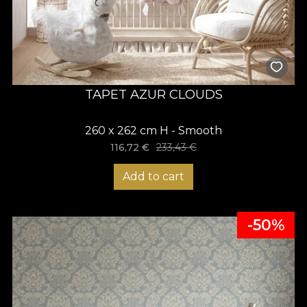
TAPET AZUR CLOUDS
260 x 262 cm H - Smooth
116,72
€
233,43
€
Add to cart
-50%