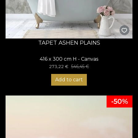
TAPET ASHEN PLAINS
416 x 300 cm H - Canvas
273,22
€
546,45
€
Add to cart
-50%