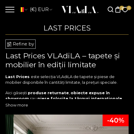
(€) EUR
LAST PRICES
Refine by
Last Prices VLAdiLA – tapete și
mobilier în ediții limitate
Last Prices
este selecția VLAdiLA de tapete și piese de
mobilier disponibile în cantități limitate, la prețuri speciale.
Aici găsești
produse returnate
,
obiecte expuse în
showroom
sau
piese folosite la târguri internaționale
de design
, toate atent verificate și aflate în stare foarte bună.
Show more
Fiecare produs din categoria
Last Prices VLAdiLA
respectă
-40%
aceleași standarde ridicate de
design, calitate și finisaj
care
definesc brandul nostru.