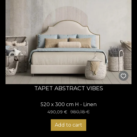
TAPET ABSTRACT VIBES
520 x 300 cm H - Linen
490,09
€
980,18
€
Add to cart