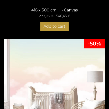
416 x 300 cm H - Canvas
273,22
€
546,45
€
Add to cart
-50%