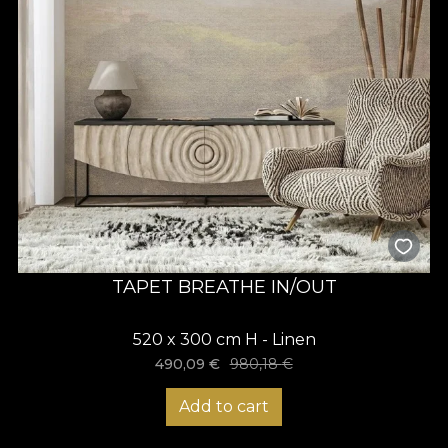
TAPET BREATHE IN/OUT
520 x 300 cm H - Linen
490,09
€
980,18
€
Add to cart