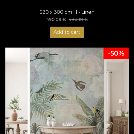
520 x 300 cm H - Linen
490,09
€
980,18
€
Add to cart
-50%