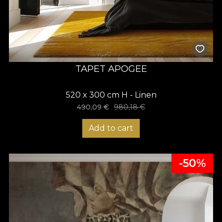
TAPET APOGEE
520 x 300 cm H - Linen
490,09
€
980,18
€
Add to cart
-50%