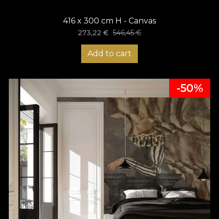
416 x 300 cm H - Canvas
273,22
€
546,45
€
Add to cart
-50%