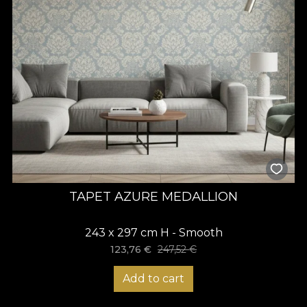
TAPET AZURE MEDALLION
243 x 297 cm H - Smooth
123,76
€
247,52
€
Add to cart