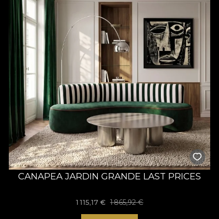
Diferența este prețul: aceste tapete și piese de mobilier sunt
disponibile cu
reduceri semnificative
, datorită stocului limitat
sau utilizării anterioare în contexte de prezentare.
Categoria
Last Prices
este ideală pentru cei care caută
tapete premium la preț redus
sau
mobilier de designer
pentru proiecte rezidențiale, comerciale sau de amenajare
interioară.
Stocul este limitat, iar fiecare piesă este unică.
CANAPEA JARDIN GRANDE LAST PRICES
1 115,17 €
1 865,92 €