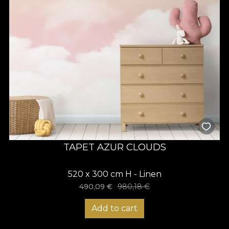
TAPET AZUR CLOUDS
520 x 300 cm H - Linen
490,09
€
980,18
€
Add to cart