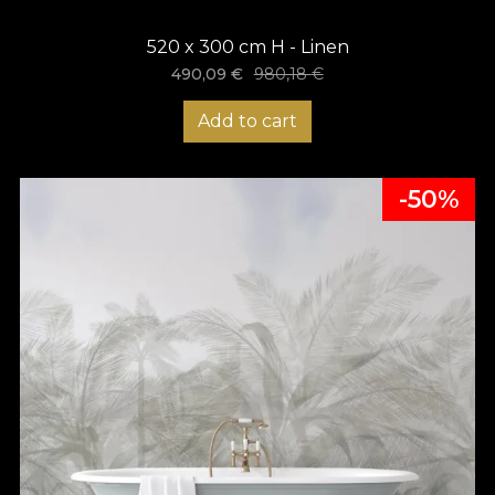
520 x 300 cm H - Linen
490,09
€
980,18
€
Add to cart
-50%