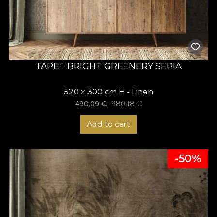
TAPET BRIGHT GREENERY SEPIA
520 x 300 cm H - Linen
490,09
€
980,18
€
Add to cart
-50%