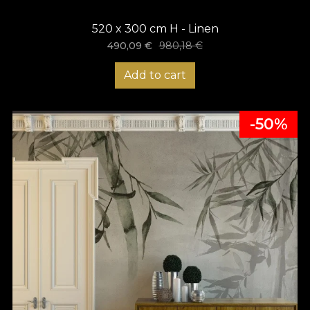
520 x 300 cm H - Linen
490,09
€
980,18
€
Add to cart
-50%