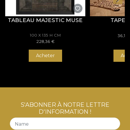
TABLEAU MAJESTIC MUSE
TAPET
100 X 135 H CM
36,16
228,36
€
Acheter
Ach
S'ABONNER À NOTRE LETTRE
D'INFORMATION !
Name