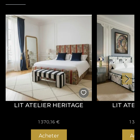
LIT ATELIER HERITAGE
LIT ATE
1 370,16 €
1 37
Acheter
Ach