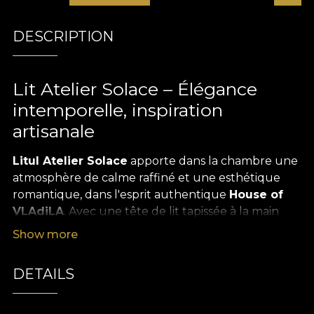
DESCRIPTION
Lit Atelier Solace – Élégance
intemporelle, inspiration
artisanale
Litul Atelier Solace
apporte dans la chambre une
atmosphère de calme raffiné et une esthétique
romantique, dans l'esprit authentique
House of
VLAdiLA
. Avec une tête de lit tapissée à la main
dans un tissu floral délicat et une base aux
Show more
proportions parfaites, cette pièce crée un équilibre
entre tradition et raffinement contemporain.
DETAILS
Chaque détail affirme l'élégance. Il transforme
l'espace en un sanctuaire de confort et d'art
décoratif.