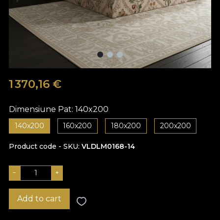
1 370,16 €
Dimensiune Pat:
140x200
140x200
160x200
180x200
200x200
Product code - SKU
VLDLM0168-14
−
+
Add to cart