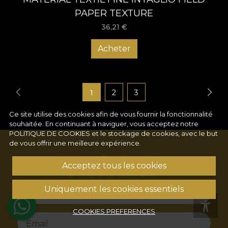
PAPER TEXTURE
36,21
€
Acheter
1
2
3
Ce site utilise des cookies afin de vous fournir la fonctionnalité
souhaitée. En continuant à naviguer, vous acceptez notre
POLITIQUE DE COOKIES
et le stockage de cookies, avec le but
de vous offrir une meilleure expérience.
S'ABONNER À NOTRE LETTRE
Acceptez tous les cookies
D'INFORMATION !
Uniquement les cookies essentiels
Name
COOKIES PREFERENCES
Email