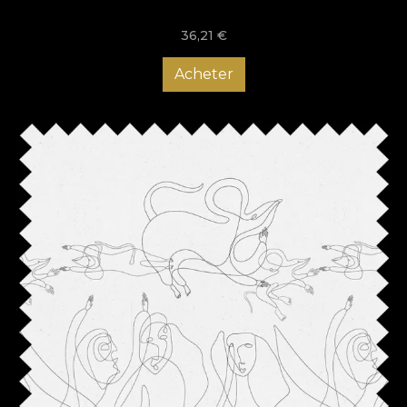
36,21
€
Acheter