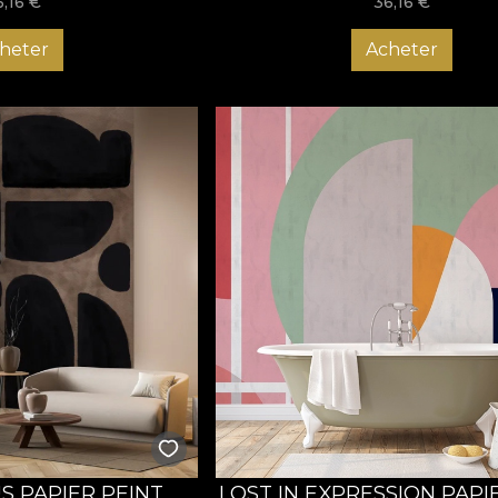
6,16
€
36,16
€
heter
Acheter
 PAPIER PEINT
LOST IN EXPRESSION PAPI