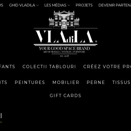
US
GHID VLADILA
LES MÉDIAS
PROJETS
DEVENIR PARTEN
FANTS
COLECTII TABLOURI
CRÉEZ VOTRE PR
NTS
PEINTURES
MOBILIER
PERNE
TISSUS
GIFT CARDS
I