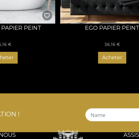
 PAPIER PEINT
EGO PAPIER PEIN
6,16
€
36,16
€
heter
Acheter
TION !
Name
 NOUS
ASSI