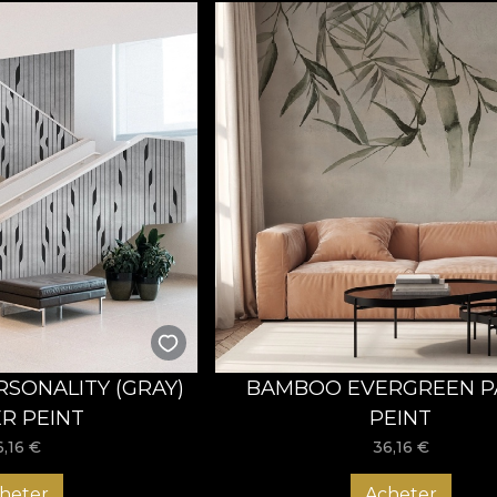
RSONALITY (GRAY)
BAMBOO EVERGREEN P
ER PEINT
PEINT
6,16
€
36,16
€
heter
Acheter