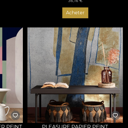
36,16
€
Acheter
ER PEINT
PLEASURE PAPIER PEINT