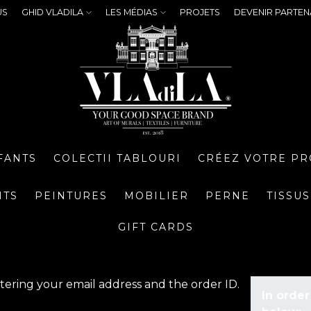
US
GHID VLADILA
LES MÉDIAS
PROJETS
DEVENIR PARTEN
FANTS
COLECTII TABLOURI
CRÉEZ VOTRE PR
NTS
PEINTURES
MOBILIER
PERNE
TISSUS
GIFT CARDS
tering your email address and the order ID.
In order