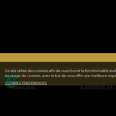
S'ABONNER À NOTRE LETTRE D'INFORMA
Ce site utilise des cookies afin de vous fournir la fonctionnalité 
stockage de cookies, avec le but de vous offrir une meilleure exp
COOKIES PREFERENCES
PRINCIPAL
A PROPOS DE
Collections
Formular retur
COLLECTION ENFANTS
Conditions d'utilisatio
Colectii Tablouri
Vie privée