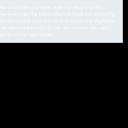
ke sure that you have read our return policy;
ke sure that the return form is filled out correctly;
ter we receive your parcel and check the eligibility
 the returned products, we will contact you with
gards to the next steps.