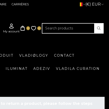
(€) EUR
AIRE
CARRIÈRES
ODUIT
VLADIØLOGY
CONTACT
ILUMINAT
ADEZIV
VLADILA CURATION
 to return a product, please follow the steps