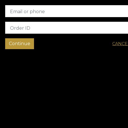
Email or phone
Order ID
Continue
CANCE