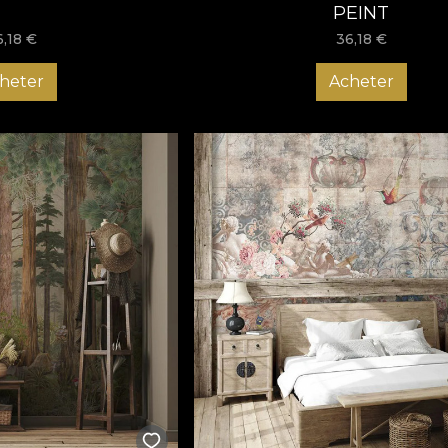
PEINT
6,18
€
36,18
€
heter
Acheter