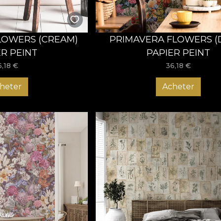
LOWERS (CREAM)
PRIMAVERA FLOWERS (
ER PEINT
PAPIER PEINT
6,18
€
36,18
€
heter
Acheter