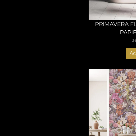
PRIMAVERA F
PAPI
3
Ac