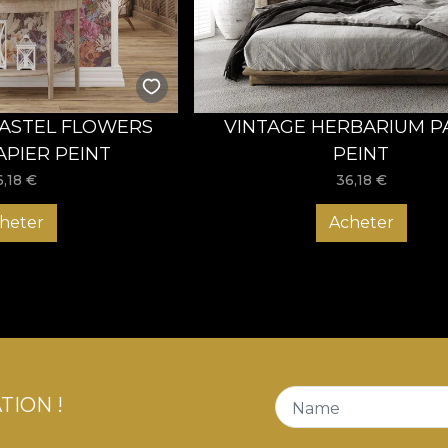
ASTEL FLOWERS
VINTAGE HERBARIUM P
APIER PEINT
PEINT
6,18
€
36,18
€
heter
Acheter
TION !
Name