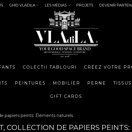
US
GHID VLADILA
LES MÉDIAS
PROJETS
DEVENIR PARTEN
FANTS
COLECTII TABLOURI
CRÉEZ VOTRE PR
NTS
PEINTURES
MOBILIER
PERNE
TISSUS
GIFT CARDS
de papiers peints: Éléments naturels
, COLLECTION DE PAPIERS PEINTS