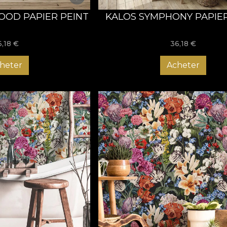
OD PAPIER PEINT
KALOS SYMPHONY PAPIER
6,18
€
36,18
€
heter
Acheter