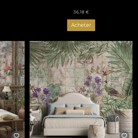
36,18
€
Acheter