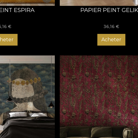
EINT ESPIRA
PAPIER PEINT GELI
6,16
€
36,16
€
heter
Acheter