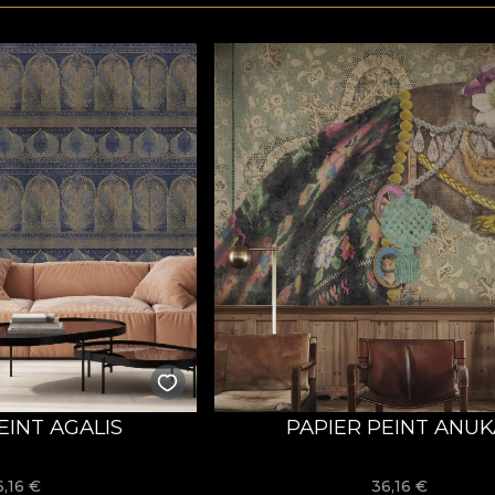
EINT AGALIS
PAPIER PEINT ANUK
6,16
€
36,16
€