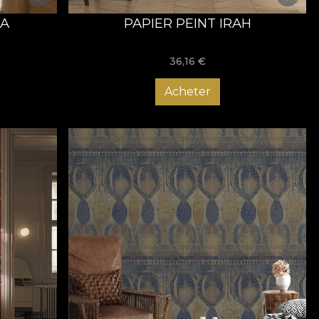
KA
PAPIER PEINT IRAH
36,16
€
Acheter