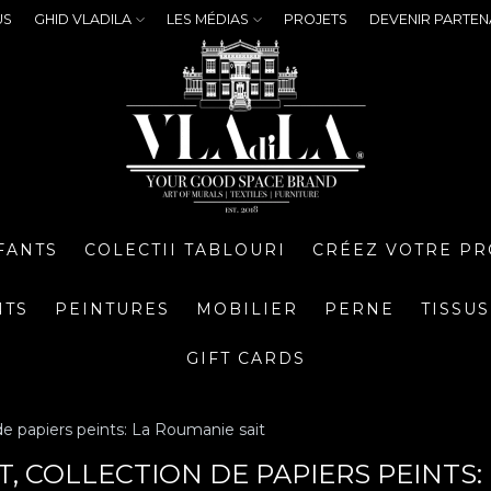
US
GHID VLADILA
LES MÉDIAS
PROJETS
DEVENIR PARTEN
FANTS
COLECTII TABLOURI
CRÉEZ VOTRE PR
NTS
PEINTURES
MOBILIER
PERNE
TISSUS
GIFT CARDS
de papiers peints: La Roumanie sait
, COLLECTION DE PAPIERS PEINTS: