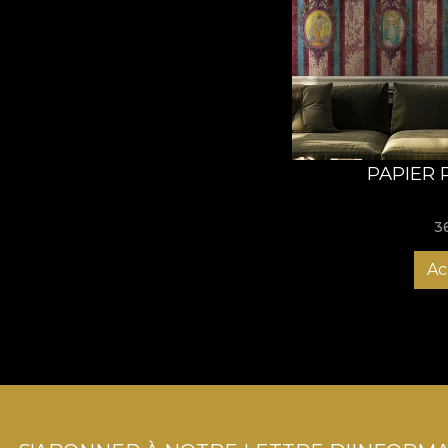
PAPIER 
3
Ac