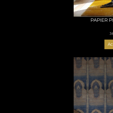
PAPIER P
3
Ac