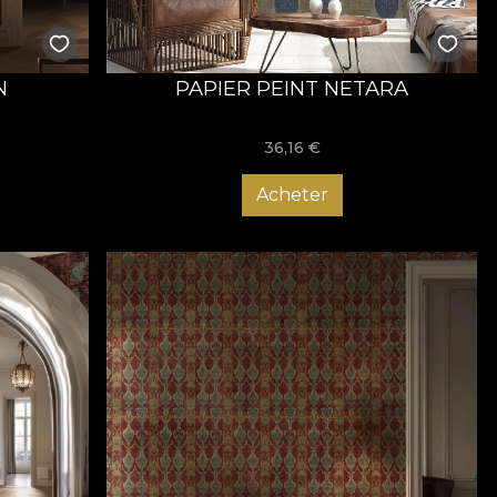
N
PAPIER PEINT NETARA
36,16
€
Acheter