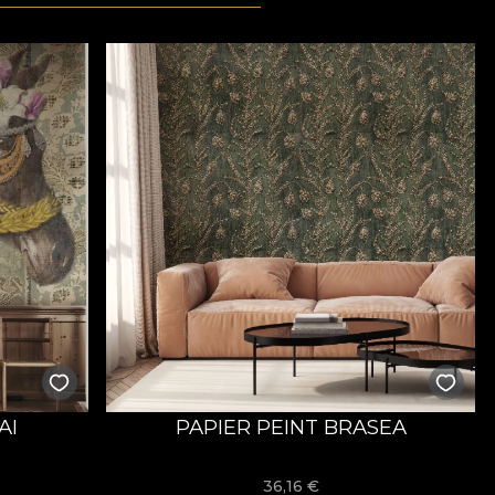
AI
PAPIER PEINT BRASEA
36,16
€