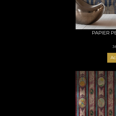
PAPIER P
3
Ac