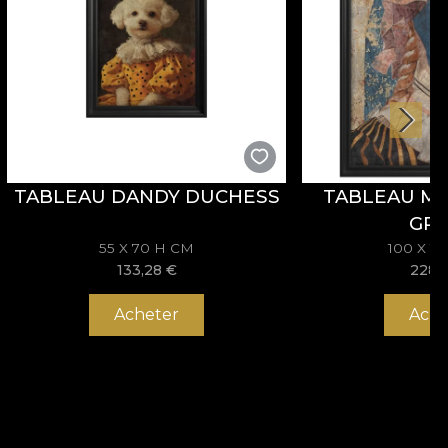
TABLEAU DANDY DUCHESS
TABLEAU M
GR
55 X 70 H CM
100 X 1
133,28
€
228,
Acheter
Ache