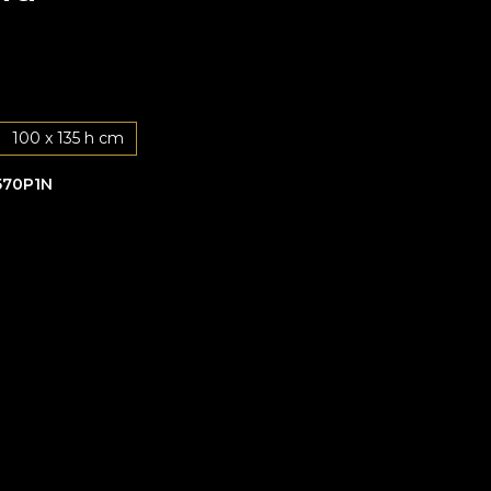
100 x 135 h cm
570P1N