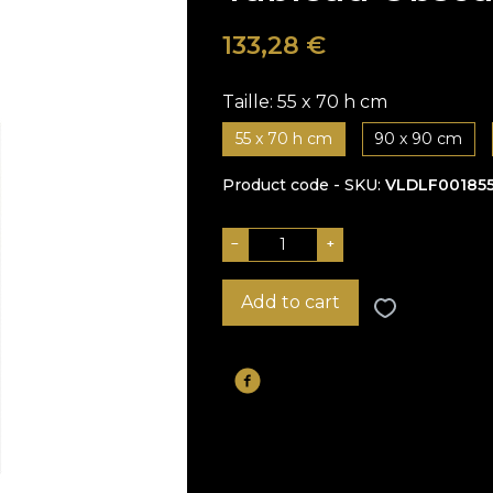
133,28
€
Taille:
55 x 70 h cm
55 x 70 h cm
90 x 90 cm
Product code - SKU
VLDLF00185
−
+
Add to cart