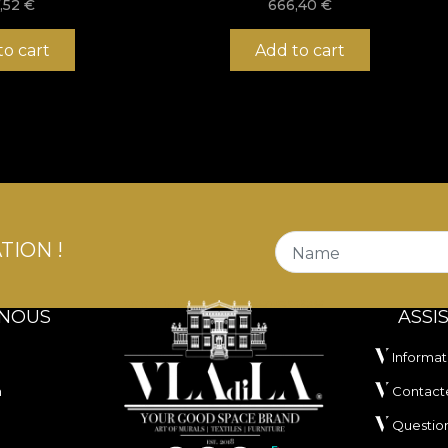
,52
€
666,40
€
to cart
Add to cart
TION !
Name
 NOUS
ASSI
Informat
n
Contact
Questio