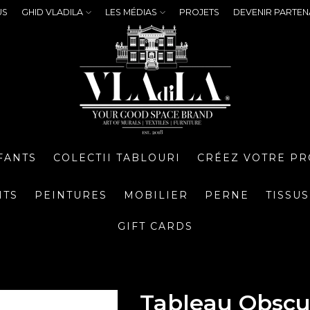
US
GHID VLADILA
LES MÉDIAS
PROJETS
DEVENIR PARTEN
FANTS
COLECTII TABLOURI
CRÉEZ VOTRE PR
NTS
PEINTURES
MOBILIER
PERNE
TISSUS
GIFT CARDS
Tableau Obscu