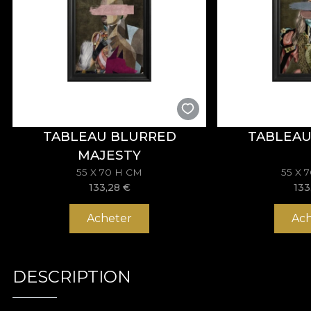
TABLEAU BLURRED
TABLEAU
MAJESTY
55 X 70 H CM
55 X 
133,28
€
133
Acheter
Ach
DESCRIPTION