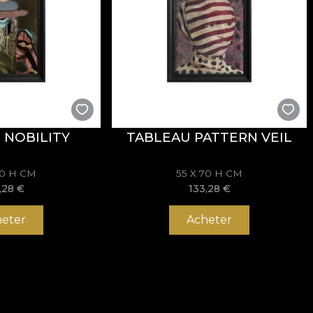
 NOBILITY
TABLEAU PATTERN VEIL
70 H CM
55 X 70 H CM
,28
€
133,28
€
eter
Acheter