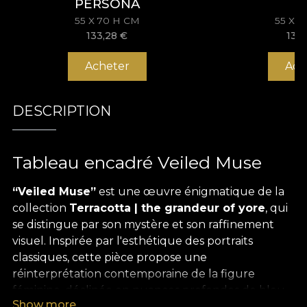
PERSONA
55 X 70 H CM
55 X 
133,28
€
133
Acheter
Ach
DESCRIPTION
Tableau encadré Veiled Muse
“Veiled Muse”
est une œuvre énigmatique de la
collection
Terracotta | the grandeur of yore
, qui
se distingue par son mystère et son raffinement
visuel. Inspirée par l'esthétique des portraits
classiques, cette pièce propose une
réinterprétation contemporaine de la figure
féminine, déclinée en nuances profondes de bleu
Show more
cobalt et en textures qui rappellent les gravures