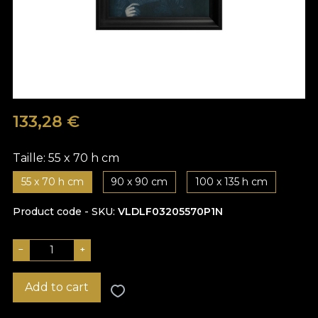
133,28
€
Taille:
55 x 70 h cm
55 x 70 h cm
90 x 90 cm
100 x 135 h cm
Product code - SKU
VLDLF03205570P1N
−
+
Add to cart