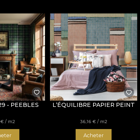
29 - PEEBLES
L’ÉQUILIBRE PAPIER PEINT
6
€
/ m2
36,16
€
/ m2
eter
Acheter