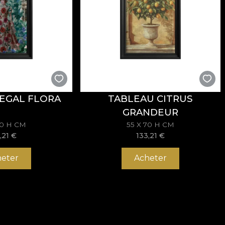
EGAL FLORA
TABLEAU CITRUS
GRANDEUR
70 H CM
55 X 70 H CM
,21
€
133,21
€
eter
Acheter