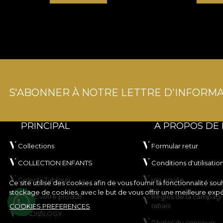
S'ABONNER À NOTRE LETTRE D'INFORMA
PRINCIPAL
A PROPOS DE
Collections
Formular retur
COLLECTION ENFANTS
Conditions d'utilisatio
Colectii Tablouri
Vie privée
Ce site utilise des cookies afin de vous fournir la fonctionnalité 
stockage de cookies, avec le but de vous offrir une meilleure exp
Créez votre produit
Règles de la campag
rabais
COOKIES PREFERENCES
VLADIØLOGY
Règles du concours