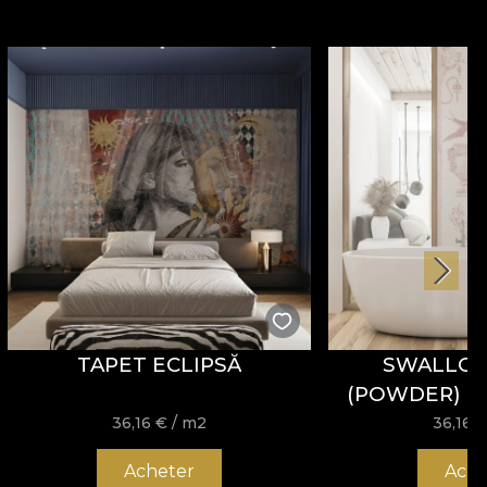
TAPET ECLIPSĂ
SWALLOW
(POWDER) PA
36,16
€
/ m2
36,16
Acheter
Ache