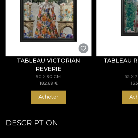
TABLEAU VICTORIAN
TABLEAU R
REVERIE
90 X 90 CM
55 X 
182,69
€
133
Acheter
Ach
DESCRIPTION