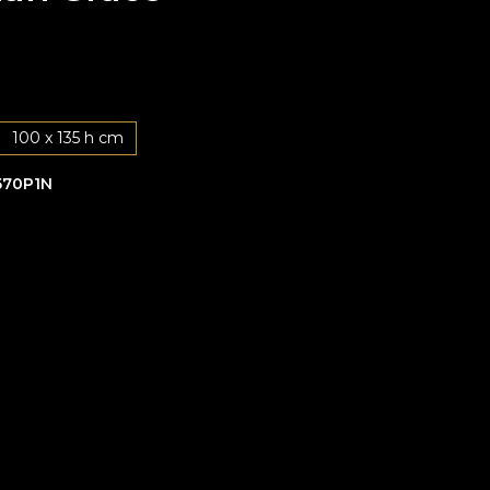
100 x 135 h cm
570P1N