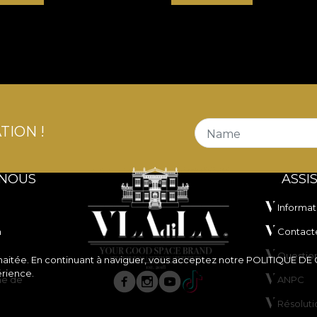
TION !
Name
 NOUS
ASSI
Informat
n
Contact
Questio
souhaitée. En continuant à naviguer, vous acceptez notre
POLITIQUE DE
érience.
ne de
ANPC
Résoluti