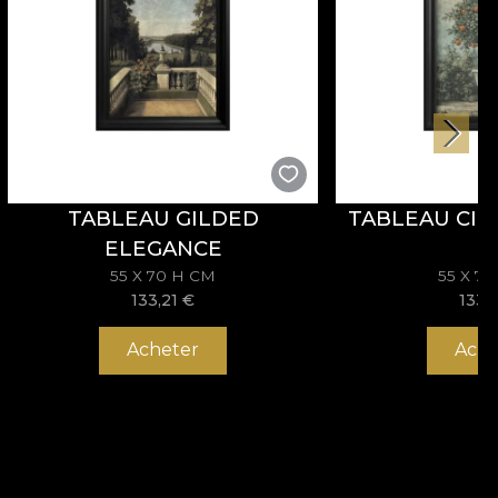
TABLEAU GILDED
TABLEAU CIT
ELEGANCE
55 X 70 H CM
55 X 7
133,21
€
133,
Acheter
Ache