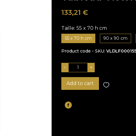
133,21
€
Taille:
55 x 70 h cm
55 x 70 h cm
90 x 90 cm
Product code - SKU
VLDLF00015
−
+
Add to cart