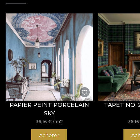
PAPIER PEINT PORCELAIN
TAPET NO. 
SKY
36,16
€
/ m2
36,1
Acheter
Ach