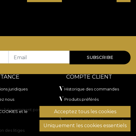
Email
SUBSCRIBE
STANCE
COMPTE CLIENT
ions juridiques
Historique des commandes
ez nous
Produits préférés
ns fréquemment posées
Modes de paiement
Acceptez tous les cookies
 COOKIES
et le
Transport et retours
Uniquement les cookies essentiels
on des litiges