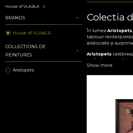
House of VLAdiLA
Colectia d
BRANDS
În lumea
Aristopets
House of VLAdiLA
tablouri reinterprete
aristocrate și surprin
COLLECTIONS DE
Aristopets
celebreaz
PEINTURES
creând o estetică irez
Show more
de epocă, reinterpre
Aristopets
Arta rafi
Tablourile din colecț
sacou de catifea, fine
moment de fascinație.
Fiecare detaliu – de l
aer atemporal. Aceste