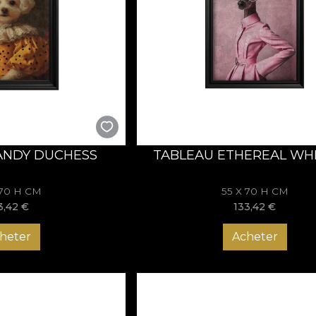
unește arta, designul și emoția într-un univers estetic distinc
a tapet și textile la tablouri și piese de mobilier. Colecția
Aris
țiilor o aură de rafinament, curaj și originalitate.
s – noblețe cu zâmbet
s
sunt o invitație la rafinament fără rigiditate, la eleganță cu 
porană despre stil, personalitate și libertatea de a fi diferit
ANDY DUCHESS
TABLEAU ETHEREAL WHI
 70 H CM
55 X 70 H CM
3,42
€
133,42
€
heter
Acheter