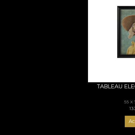
TABLEAU ELE
55 X
13
Ac