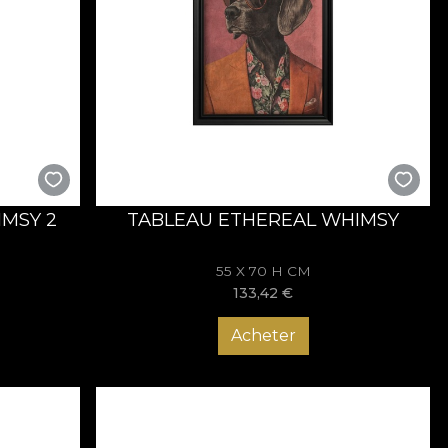
t. Cu fiecare colecție, brandul explorează noi forme de
topets
reflectă bucuria de a combina spiritul artistic cu
suflet și umor. Ele aduc noblețea în prezent și o transformă
. Descoperă colecția
Aristopets
și lasă arta să-ți zâmbească
MSY 2
TABLEAU ETHEREAL WHIMSY
55 X 70 H CM
133,42
€
Acheter