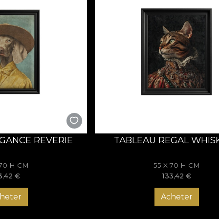
GANCE REVERIE
TABLEAU REGAL WHIS
 70 H CM
55 X 70 H CM
3,42
€
133,42
€
heter
Acheter