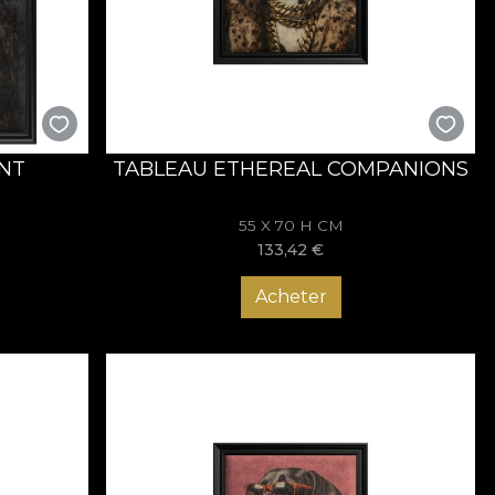
ombinația dintre portretul nobil și expresia jucăușă adaugă
e mobilier vintage, texturi bogate și detalii aurii sau din
ENT
TABLEAU ETHEREAL COMPANIONS
le elegante și compozițiile clasice echilibrează liniile
55 X 70 H CM
care oferă personalitate și profunzime, transformând
133,42
€
Acheter
 secolelor trecute. Ramele negre, texturile fine și cromatica
cu umor contemporan. Este arta care traversează timpul, cu