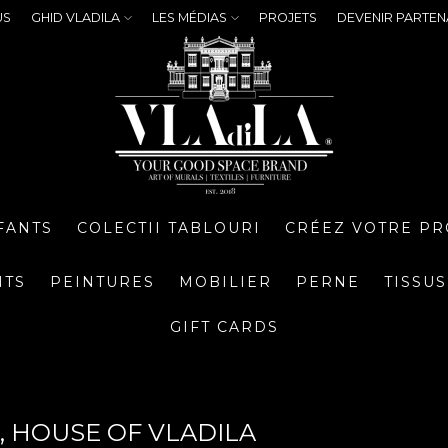
US
GHID VLADILA
LES MÉDIAS
PROJETS
DEVENIR PARTEN
FANTS
COLECTII TABLOURI
CRÉEZ VOTRE PR
NTS
PEINTURES
MOBILIER
PERNE
TISSUS
GIFT CARDS
, HOUSE OF VLADILA