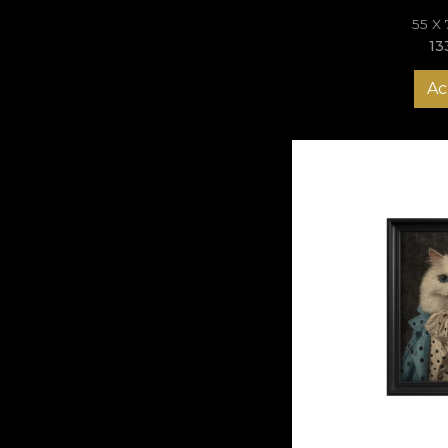
55 X
13
Ac