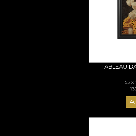
House of VLAdiLA
re
expresie vizuală – de l
autoironia, oferind spa
Aristopet
Tablourile
Aristopet
într-o poveste contem
din perete.
TABLEAU D
55 X
13
Ac