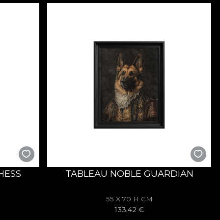
HESS
TABLEAU NOBLE GUARDIAN
55 X 70 H CM
133,42
€