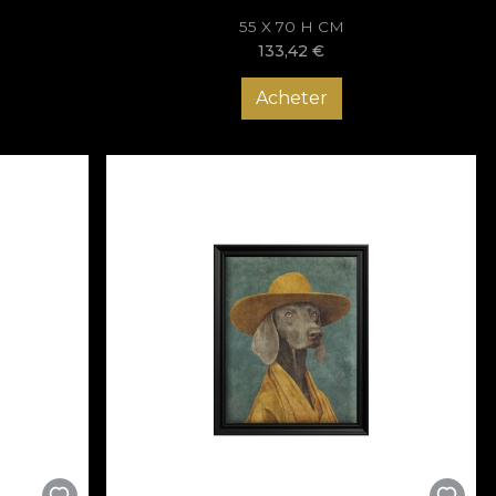
55 X 70 H CM
133,42
€
Acheter