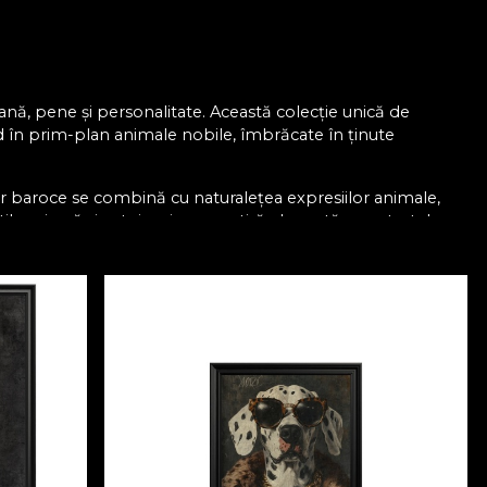
ană, pene și personalitate. Această colecție unică de
ând în prim-plan animale nobile, îmbrăcate în ținute
or baroce se combină cu naturalețea expresiilor animale,
il, carismă și autoironie — o satiră elegantă a portretelor
cter și imaginație. Privirea sigură a unui câine îmbrăcat în
stocrat cu pălărie amplă transformă fiecare portret într-un
ul pe buze.
te realizat cu măiestrie și pasiune, oferind compozițiilor un
otă de conversație.