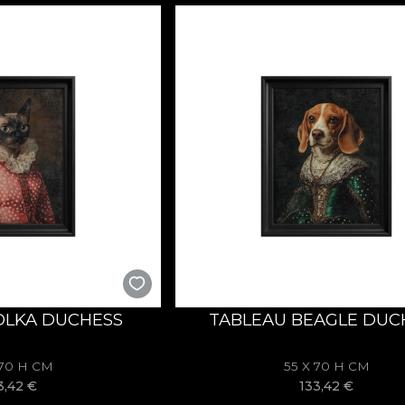
OLKA DUCHESS
TABLEAU BEAGLE DUC
 70 H CM
55 X 70 H CM
3,42
€
133,42
€