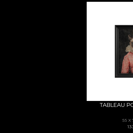
TABLEAU P
55 X
13