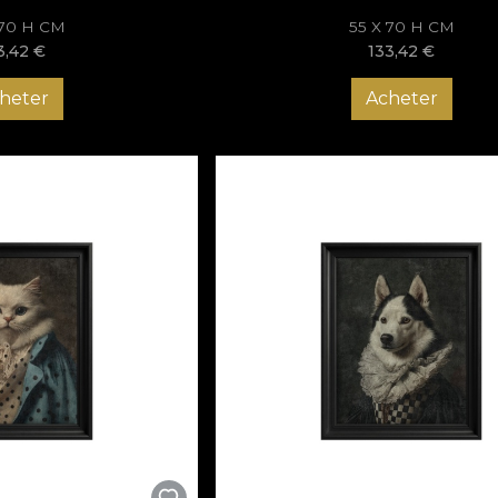
 70 H CM
55 X 70 H CM
3,42
€
133,42
€
heter
Acheter