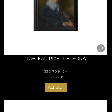
TABLEAU PIXEL PERSONA
55 X 70 H CM
133,42
€
Acheter