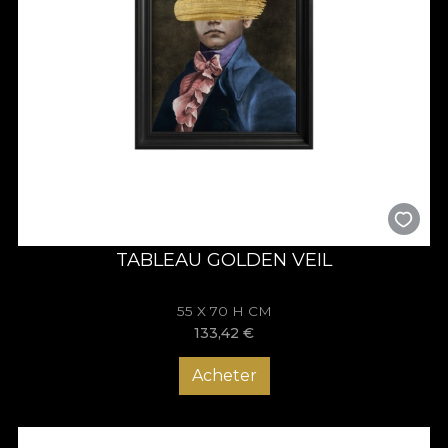
TABLEAU GOLDEN VEIL
55 X 70 H CM
133,42
€
Acheter