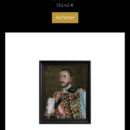
133,42
€
Acheter