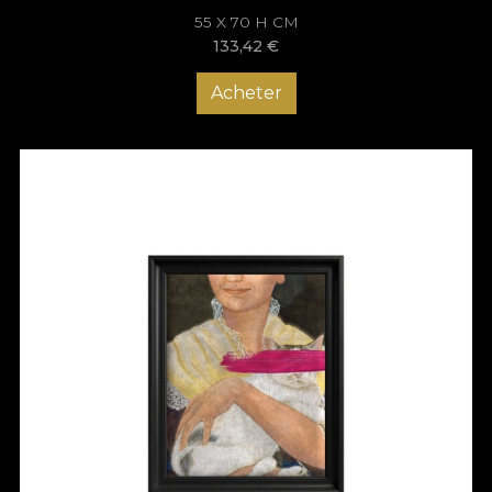
55 X 70 H CM
133,42
€
Acheter