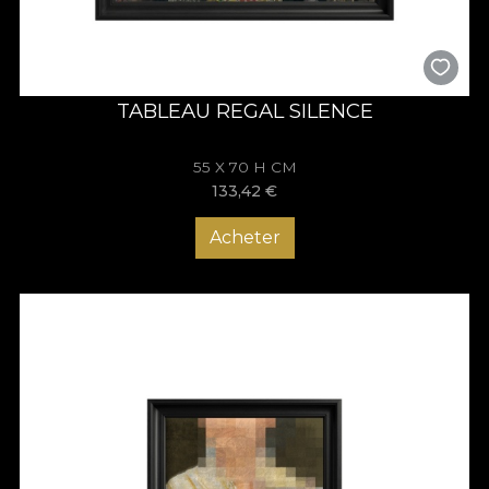
TABLEAU REGAL SILENCE
55 X 70 H CM
133,42
€
Acheter