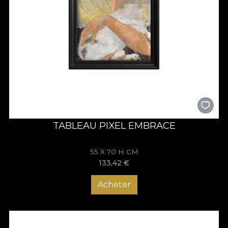
TABLEAU PIXEL EMBRACE
55 X 70 H CM
133,42
€
Acheter