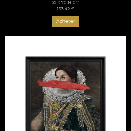
55 X 70 H CM
133,42
€
Acheter