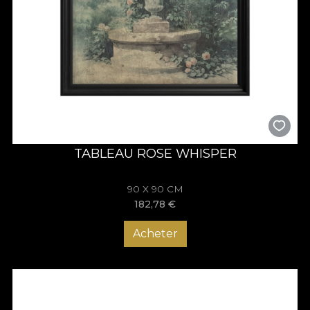
TABLEAU ROSE WHISPER
90 X 90 CM
182,78
€
Acheter