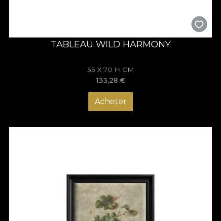
TABLEAU WILD HARMONY
55 X 70 H CM
133,28
€
Acheter