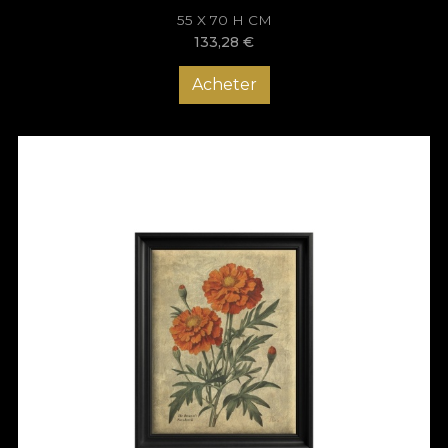
55 X 70 H CM
133,28
€
Acheter