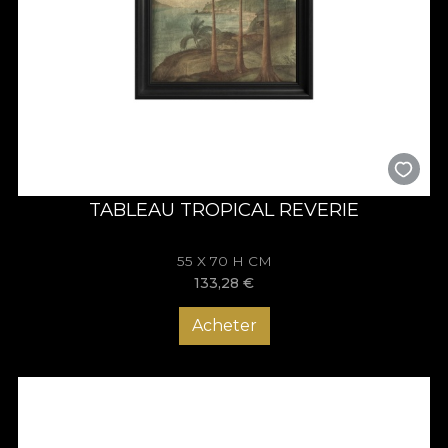
TABLEAU TROPICAL REVERIE
55 X 70 H CM
133,28
€
Acheter