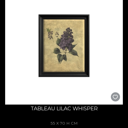
TABLEAU LILAC WHISPER
55 X 70 H CM