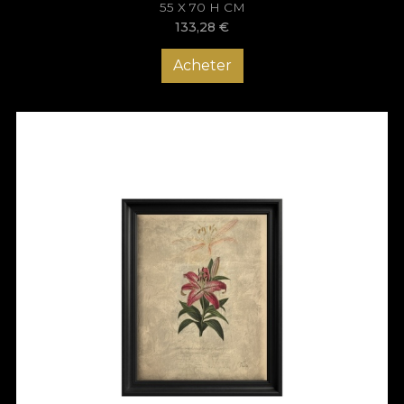
55 X 70 H CM
133,28
€
Acheter