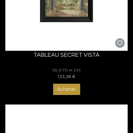
TABLEAU SECRET VISTA
55 X 70 H CM
133,28
€
Acheter