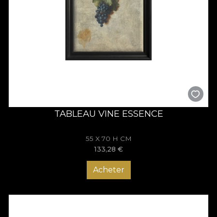
TABLEAU VINE ESSENCE
55 X 70 H CM
133,28
€
Acheter