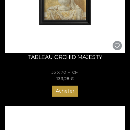
TABLEAU ORCHID MAJESTY
55 X 70 H CM
133,28
€
Acheter