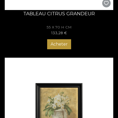
TABLEAU CITRUS GRANDEUR
55 X 70 H CM
133,28
€
Acheter