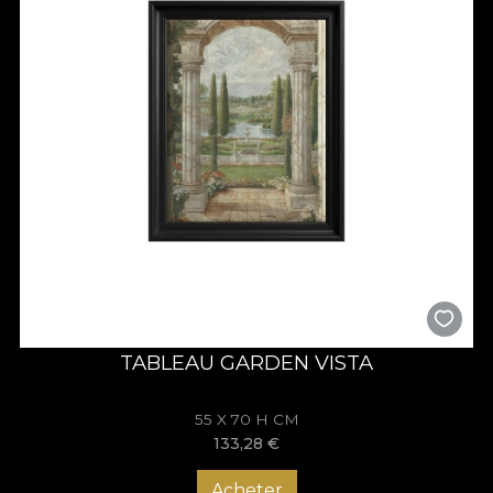
TABLEAU GARDEN VISTA
55 X 70 H CM
133,28
€
Acheter