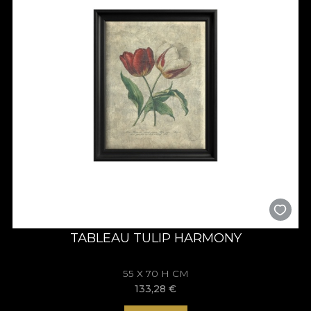
TABLEAU TULIP HARMONY
55 X 70 H CM
133,28
€