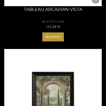
TABLEAU ARCADIAN VISTA
55 X 70 H CM
133,28
€
Acheter