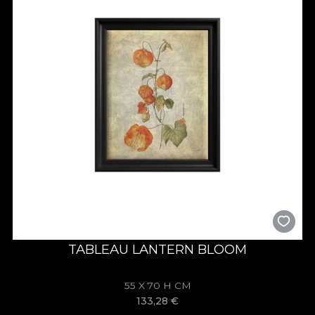
TABLEAU LANTERN BLOOM
55 X 70 H CM
133,28
€