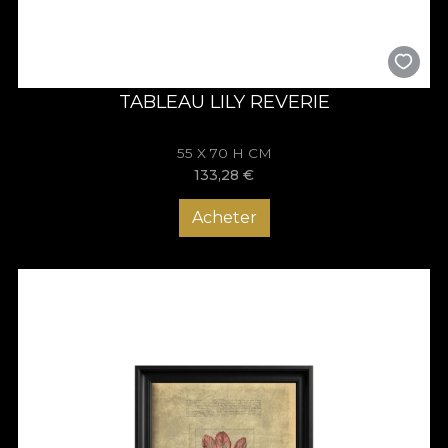
TABLEAU LILY REVERIE
55 X 70 H CM
133,28
€
Acheter