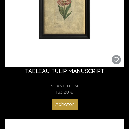
TABLEAU TULIP MANUSCRIPT
55 X 70 H CM
133,28
€
Acheter