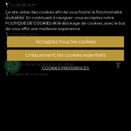
VLADIØLOGY
Ce site utilise des cookies afin de vous fournir la fonctionnalité
Contact
souhaitée. En continuant à naviguer, vous acceptez notre
A PROPOS DE NOUS
POLITIQUE DE COOKIES
et le stockage de cookies, avec le but
de vous offrir une meilleure expérience.
Formular retur
Acceptez tous les cookies
Conditions d'utilisation
Vie privée
Uniquement les cookies essentiels
Règles de la campagne de rabais
COOKIES PREFERENCES
Règles du concours
Politique en matière de cookies
Plan du site
ASSISTANCE
Informations juridiques
Contactez nous