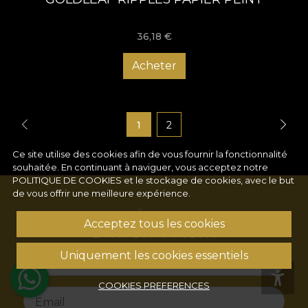
36,18
€
Acheter
1
2
Ce site utilise des cookies afin de vous fournir la fonctionnalité
souhaitée. En continuant à naviguer, vous acceptez notre
POLITIQUE DE COOKIES
et le stockage de cookies, avec le but
de vous offrir une meilleure expérience.
S'ABONNER À NOTRE LETTRE
Acceptez tous les cookies
D'INFORMATION !
Uniquement les cookies essentiels
Name
COOKIES PREFERENCES
Email