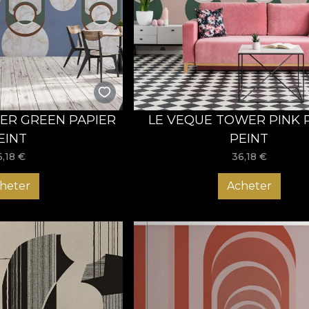
ER GREEN PAPIER
LE VEQUE TOWER PINK 
EINT
PEINT
6,18
€
36,18
€
heter
Acheter