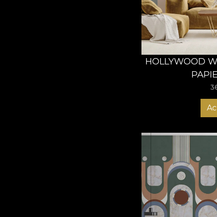
HOLLYWOOD WE
PAPI
3
Ac