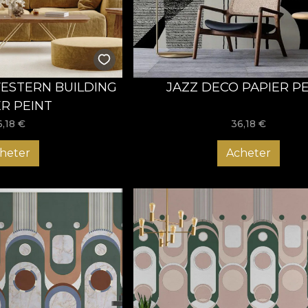
STERN BUILDING
JAZZ DECO PAPIER P
ER PEINT
6,18
€
36,18
€
heter
Acheter