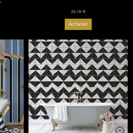
T
36,18
€
Acheter