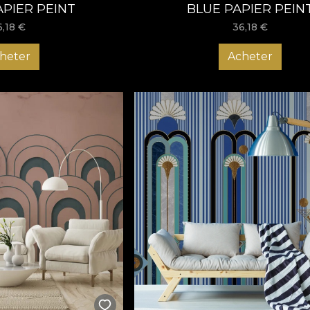
APIER PEINT
BLUE PAPIER PEIN
6,18
€
36,18
€
heter
Acheter