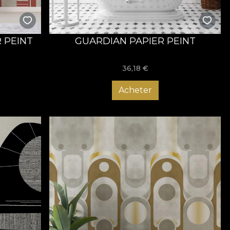
 PEINT
GUARDIAN PAPIER PEINT
36,18
€
Acheter