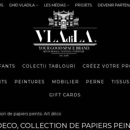
US
GHID VLADILA
LES MÉDIAS
PROJETS
DEVENIR PARTEN
FANTS
COLECTII TABLOURI
CRÉEZ VOTRE PR
NTS
PEINTURES
MOBILIER
PERNE
TISSUS
GIFT CARDS
ion de papiers peints: Art déco
DECO, COLLECTION DE PAPIERS PEI