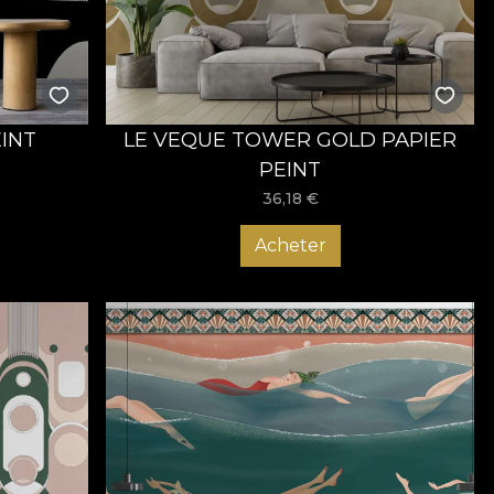
EINT
LE VEQUE TOWER GOLD PAPIER
PEINT
36,18
€
Acheter