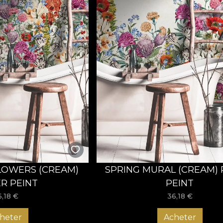
LOWERS (CREAM)
SPRING MURAL (CREAM) 
ER PEINT
PEINT
6,18
€
36,18
€
heter
Acheter