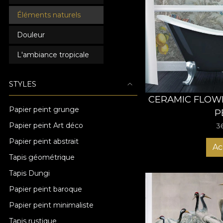
Éléments naturels
Douleur
L'ambiance tropicale
STYLES
CERAMIC FLOWE
Papier peint grunge
P
Papier peint Art déco
3
Papier peint abstrait
Ac
Tapis géométrique
Tapis Dungi
Papier peint baroque
Papier peint minimaliste
Tapis rustique