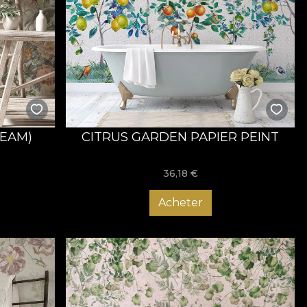
REAM)
CITRUS GARDEN PAPIER PEINT
36,18
€
Acheter