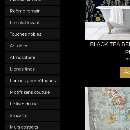
necesare proceduri an
Poème romain
Le soleil levant
Touches nobles
BLACK TEA RE
Art déco
P
Atmosphère
3
Lignes fines
Ac
Formes géométriques
Motifs sans couture
Le livre du ciel
Stucatto
Murs abstraits