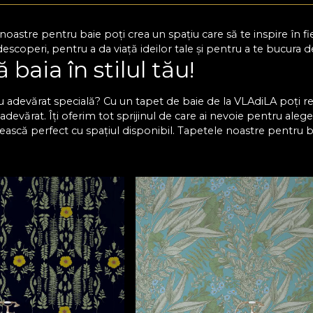
 noastre pentru baie poți crea un spațiu care să te inspire î
descoperi, pentru a da viață ideilor tale și pentru a te bucura 
baia în stilul tău!
 cu adevărat specială? Cu un tapet de baie de la VLAdiLA poți r
adevărat. Îți oferim tot sprijinul de care ai nevoie pentru aleg
vească perfect cu spațiul disponibil. Tapetele noastre pentru 
pid și pot fi personalizate în funcție de dimensiunile perețilo
cte vizuale, fără a sacrifica funcționalitatea camerei. Așadar, tra
o stare de bine.
tapet pentru baie rezistent l
unt concepute pentru a rezista în condiții de umiditate ridicat
terge cu ușurință suprafețele, iar culorile rămân la fel de vii, 
escoperi și o varietate de stiluri și pattern-uri, de la modele a
îți poți crea un ambient relaxant, modern sau extravagant, în fun
zi un tapet personalizat, care să îmbine culorile și formele ex
te ușor de aplicat, ceea ce îți permite să îți reîmprospătezi spa