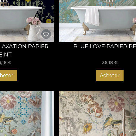
evoioase. Comandă chiar acum tapetul rezistent la apă și oferă
LAXATION PAPIER
BLUE LOVE PAPIER PE
EINT
6,18
€
36,18
€
heter
Acheter