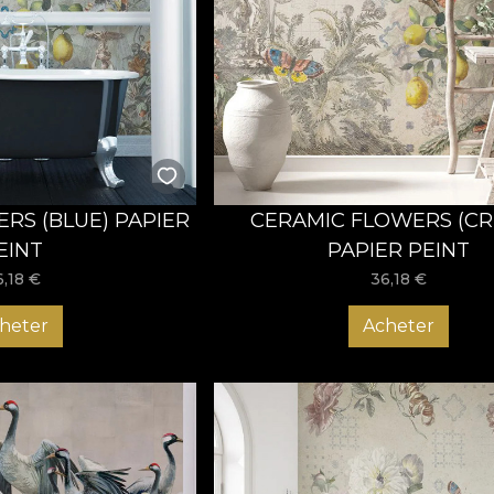
RS (BLUE) PAPIER
CERAMIC FLOWERS (C
EINT
PAPIER PEINT
6,18
€
36,18
€
heter
Acheter