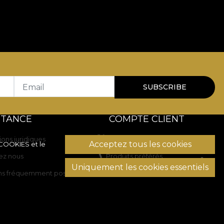
Email
SUBSCRIBE
STANCE
COMPTE CLIENT
ions juridiques
Historique des commandes
Acceptez tous les cookies
 COOKIES
et le
ez nous
Produits préférés
Uniquement les cookies essentiels
ns fréquemment posées
Modes de paiement
Transport et retours
on des litiges