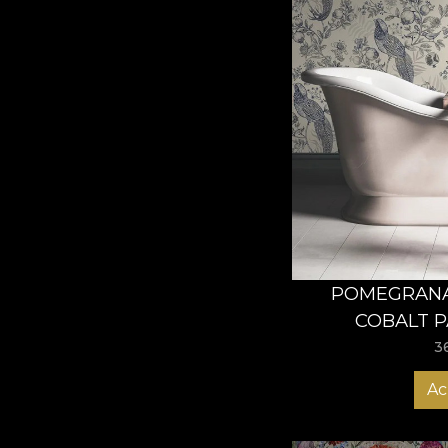
POMEGRANA
COBALT P
3
Ac