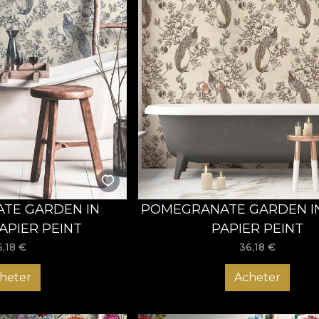
TE GARDEN IN
POMEGRANATE GARDEN I
APIER PEINT
PAPIER PEINT
6,18
€
36,18
€
heter
Acheter