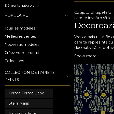
Éléments naturels
Cu ajutorul tapetelor
POPULAIRE
care te invităm să le 
Decorează 
Tous les modèles
Meilleures ventes
Vrei ca baia ta să fie
care te reprezintă cu 
Nouveaux modèles
decorativ să se potri
Créez votre produit
deoarece se aplică ra
Show more
diverse texturi și efe
Collections
să îți ofere, zi de zi, 
Alege un 
COLLECTION DE PAPIERS
PEINTS
Tapetele pentru baie s
pe termen lung. Poți ș
Forme Forme Bébé
funcționalitate, vei d
natură. În acest fel, 
Stella Maris
posibilitatea să coman
tapetul pentru baie es
Plus sur la Terre