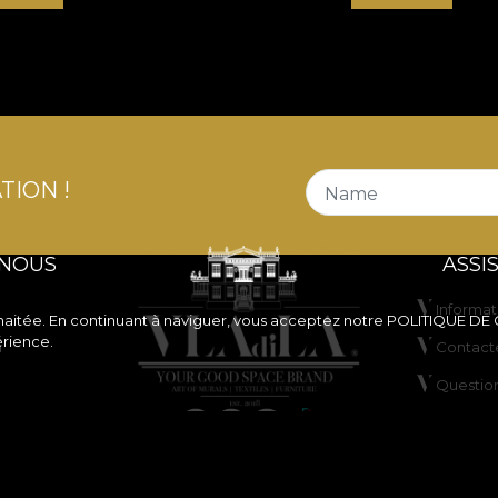
TION !
Name
 NOUS
ASSI
Informat
souhaitée. En continuant à naviguer, vous acceptez notre
POLITIQUE DE
érience.
n
Contact
Questio
ne de
ANPC
Résoluti