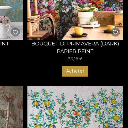
 băii tale o înfățișare unică!
INT
BOUQUET DI PRIMAVERA (DARK)
PAPIER PEINT
36,18
€
Acheter