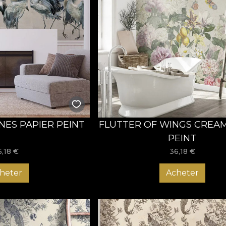
NES PAPIER PEINT
FLUTTER OF WINGS CREAM
PEINT
6,18
€
36,18
€
heter
Acheter