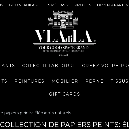
US
GHID VLADILA
LES MÉDIAS
PROJETS
DEVENIR PARTEN
FANTS
COLECTII TABLOURI
CRÉEZ VOTRE PR
NTS
PEINTURES
MOBILIER
PERNE
TISSUS
GIFT CARDS
de papiers peints: Éléments naturels
, COLLECTION DE PAPIERS PEINTS: