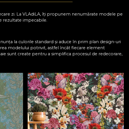
n fiecare zi. La VLAdiLA, îți propunem nenumărate modele pe
de rezultate impecabile.
enunța la culorile standard și aduce în prim plan design-uri
erea modelului potrivit, astfel încât fiecare element
baie sunt create pentru a simplifica procesul de redecorare,
r. Totul devine mai simplu când știi că poți experimenta
nsformă-ți baia cu ușurință într-un loc care să te încânte și
a apă
ă și îți oferă garanția, că își păstrează aspectul impecabil
fără să fie afectate de abur sau stropi de apă. Pe lângă
bstracte și geometrice, până la imprimeuri inspirate din
cție de ceea ce îți dorești. Mai mult decât atât, ai
act așa cum îți dorești. Spre deosebire de opțiunile clasice,
țiul ori de câte ori simți nevoia unei schimbări, fără a fi