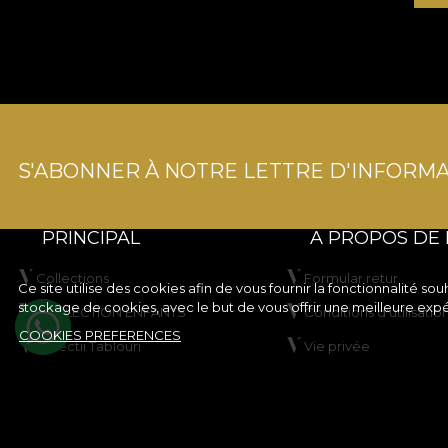
S'ABONNER À NOTRE LETTRE D'INFORMA
PRINCIPAL
A PROPOS DE
Collections
Formular retur
Ce site utilise des cookies afin de vous fournir la fonctionnalité 
stockage de cookies, avec le but de vous offrir une meilleure exp
COLLECTION ENFANTS
Conditions d'utilisatio
COOKIES PREFERENCES
Colectii Tablouri
Vie privée
Créez votre produit
Règles de la campag
rabais
VLADIØLOGY
Règles du concours