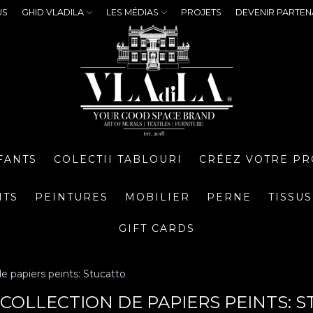
US
GHID VLADILA
LES MÉDIAS
PROJETS
DEVENIR PARTEN
FANTS
COLECTII TABLOURI
CRÉEZ VOTRE PR
NTS
PEINTURES
MOBILIER
PERNE
TISSUS
GIFT CARDS
de papiers peints: Stucatto
, COLLECTION DE PAPIERS PEINTS: 