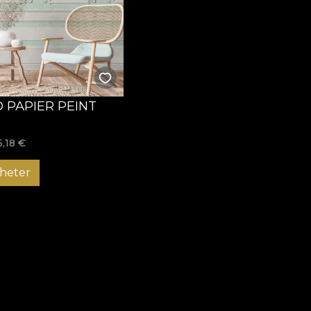
evoioase. Comandă chiar acum tapetul rezistent la apă și oferă
O PAPIER PEINT
6,18
€
heter