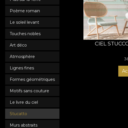
necesare proceduri an
Poème romain
Le soleil levant
Touches nobles
CIEL STUCC
Art déco
Atmosphère
3
Lignes fines
Ac
Formes géométriques
Motifs sans couture
Le livre du ciel
Stucatto
Murs abstraits