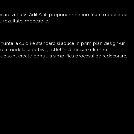
n fiecare zi. La VLAdiLA, îți propunem nenumărate modele pe
de rezultate impecabile.
enunța la culorile standard și aduce în prim plan design-uri
erea modelului potrivit, astfel încât fiecare element
baie sunt create pentru a simplifica procesul de redecorare,
r. Totul devine mai simplu când știi că poți experimenta
nsformă-ți baia cu ușurință într-un loc care să te încânte și
a apă
ă și îți oferă garanția, că își păstrează aspectul impecabil
fără să fie afectate de abur sau stropi de apă. Pe lângă
bstracte și geometrice, până la imprimeuri inspirate din
cție de ceea ce îți dorești. Mai mult decât atât, ai
act așa cum îți dorești. Spre deosebire de opțiunile clasice,
țiul ori de câte ori simți nevoia unei schimbări, fără a fi