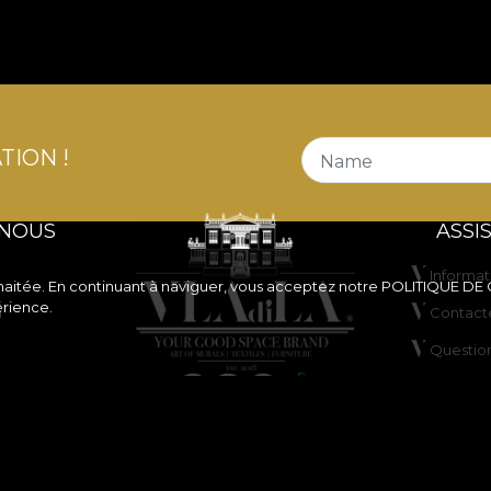
TION !
Name
 NOUS
ASSI
Informat
souhaitée. En continuant à naviguer, vous acceptez notre
POLITIQUE DE
érience.
n
Contact
Questio
ne de
ANPC
Résoluti
de cookies