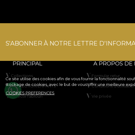
S'ABONNER À NOTRE LETTRE D'INFORMA
PRINCIPAL
A PROPOS DE
Collections
Formular retur
Ce site utilise des cookies afin de vous fournir la fonctionnalité 
stockage de cookies, avec le but de vous offrir une meilleure exp
COLLECTION ENFANTS
Conditions d'utilisatio
COOKIES PREFERENCES
Colectii Tablouri
Vie privée
Créez votre produit
Règles de la campag
rabais
VLADIØLOGY
Règles du concours
Contact
Politique en matière 