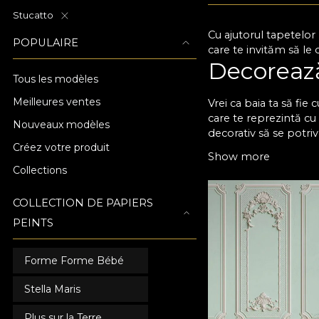
Stucatto
Cu ajutorul tapetelor
POPULAIRE
care te invităm să le 
Decorează 
Tous les modèles
Meilleures ventes
Vrei ca baia ta să fie
care te reprezintă cu 
Nouveaux modèles
decorativ să se potri
Créez votre produit
deoarece se aplică ra
Show more
diverse texturi și efe
Collections
să îți ofere, zi de zi, 
Alege un 
COLLECTION DE PAPIERS
PEINTS
Tapetele pentru baie s
pe termen lung. Poți ș
Forme Forme Bébé
funcționalitate, vei d
natură. În acest fel, 
Stella Maris
posibilitatea să coman
tapetul pentru baie es
Plus sur la Terre