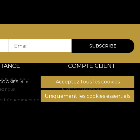
Email
SUBSCRIBE
STANCE
COMPTE CLIENT
ions juridiques
Historique des commandes
Acceptez tous les cookies
 COOKIES
et le
ez nous
Produits préférés
Uniquement les cookies essentiels
ns fréquemment posées
Modes de paiement
Transport et retours
on des litiges