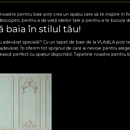
 noastre pentru baie poți crea un spațiu care să te inspire î
descoperi, pentru a da viață ideilor tale și pentru a te bucura 
baia în stilul tău!
 cu adevărat specială? Cu un tapet de baie de la VLAdiLA poți r
adevărat. Îți oferim tot sprijinul de care ai nevoie pentru aleg
vească perfect cu spațiul disponibil. Tapetele noastre pentru 
pid și pot fi personalizate în funcție de dimensiunile perețilo
cte vizuale, fără a sacrifica funcționalitatea camerei. Așadar, tra
o stare de bine.
tapet pentru baie rezistent l
unt concepute pentru a rezista în condiții de umiditate ridicat
terge cu ușurință suprafețele, iar culorile rămân la fel de vii, 
escoperi și o varietate de stiluri și pattern-uri, de la modele a
îți poți crea un ambient relaxant, modern sau extravagant, în fun
zi un tapet personalizat, care să îmbine culorile și formele ex
te ușor de aplicat, ceea ce îți permite să îți reîmprospătezi spa