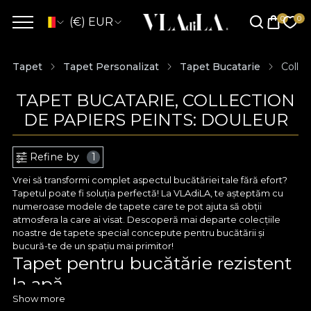
(€) EUR
Tapet
Tapet Personalizat
Tapet Bucatarie
Collec
TAPET BUCATARIE, COLLECTION
DE PAPIERS PEINTS: DOULEUR
Refine by
1
Vrei să transformi complet aspectul bucătăriei tale fără efort?
Tapetul poate fi soluția perfectă! La VLAdiLA, te așteptăm cu
numeroase modele de tapete care te pot ajuta să obții
atmosfera la care ai visat. Descoperă mai departe colecțiile
noastre de tapete special concepute pentru bucătării și
bucură-te de un spațiu mai primitor!
Tapet pentru bucătărie rezistent
la apă
Show more