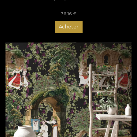
disponibil. În plus, poți comanda un tapet personalizat care să
se potrivească perfect cu dimensiunile și forma bucătăriei tale,
36,16
€
astfel că ai libertatea de a crea un decor pe gustul tău. Un tapet
poate face diferența și pentru tine, așa că bucură-te de un
spațiu cu totul special și surprinde-ți invitații. Îți oferim consiliere
Acheter
la fiecare pas, așa că descoperă chiar acum colecțiile VLAdiLA
și plasează o comandă!