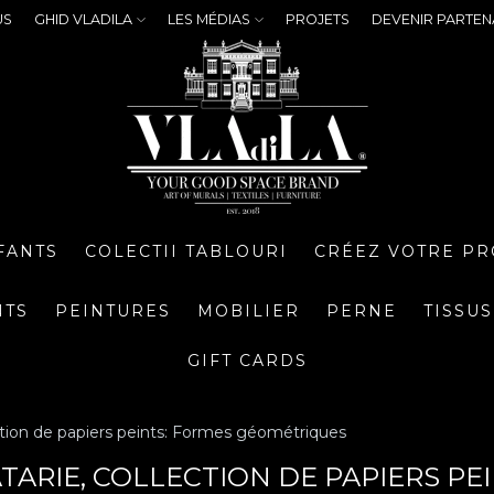
US
GHID VLADILA
LES MÉDIAS
PROJETS
DEVENIR PARTEN
FANTS
COLECTII TABLOURI
CRÉEZ VOTRE PR
NTS
PEINTURES
MOBILIER
PERNE
TISSUS
GIFT CARDS
ction de papiers peints: Formes géométriques
TARIE, COLLECTION DE PAPIERS P