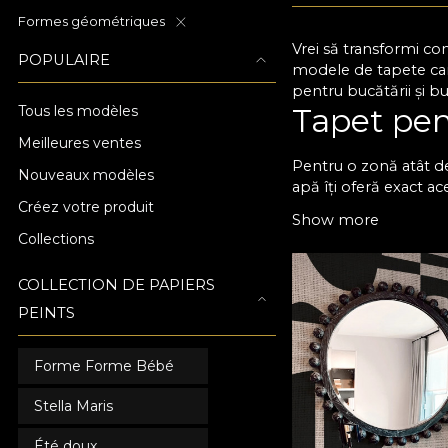
Formes géométriques
Vrei să transformi co
POPULAIRE
modele de tapete care
pentru bucătării și b
Tapet pen
Tous les modèles
Meilleures ventes
Pentru o zonă atât de
Nouveaux modèles
apă îți oferă exact ac
Créez votre produit
rapid și nu rețin pet
Show more
texturi cu adevărat i
Collections
Stilul tău
COLLECTION DE PAPIERS
Cu tapetul de perete 
PEINTS
preferințe și combină-
practică și de a da na
Forme Forme Bébé
fiind foarte simplu să
poți personaliza desi
Stella Maris
dimensiunile și forma 
că bucură-te de un spa
Été doux