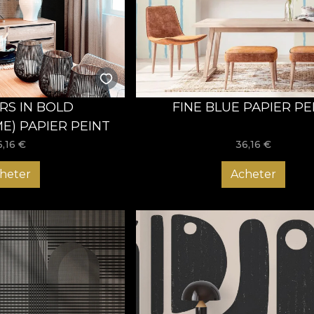
 o comandă!
S IN BOLD
FINE BLUE PAPIER PE
) PAPIER PEINT
6,16
€
36,16
€
heter
Acheter