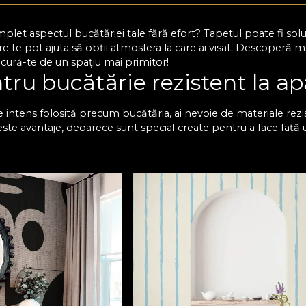
mplet aspectul bucătăriei tale fără efort? Tapetul poate fi s
 te pot ajuta să obții atmosfera la care ai visat. Descoperă 
ucură-te de un spațiu mai primitor!
tru bucătărie rezistent la ap
 intens folosită precum bucătăria, ai nevoie de materiale rezis
este avantaje, deoarece sunt special create pentru a face față 
e, astfel încât poți să te bucuri de o bucătărie impecabilă pen
novatoare, care îmbină funcționalitatea cu un design modern și 
 poate fi expus pe tapetul di
potrivit de la VLAdiLA transformi pereții în opere de artă. Ale
le cu mobilierul și electrocasnicele, pentru a crea un vibe cu a
ștere unor spații în care vei dori să îți petreci tot timpul. De
 schimbi total atmosfera din această încăpere. Te vei asigura c
gnul în funcție de spațiul disponibil. În plus, poți comanda un
bucătăriei tale, astfel că ai libertatea de a crea un decor pe g
țiu cu totul special și surprinde-ți invitații. Îți oferim consili