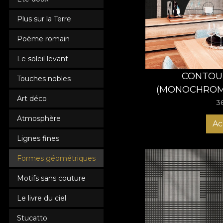
VLAdiLA și plasează
Plus sur la Terre
Poème romain
Le soleil levant
CONTOUR
Touches nobles
(MONOCHROME
Art déco
3
Atmosphère
Ac
Lignes fines
Formes géométriques
Motifs sans couture
Le livre du ciel
Stucatto