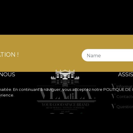
TION !
Name
 NOUS
ASSI
Informat
souhaitée. En continuant à naviguer, vous acceptez notre
POLITIQUE DE
érience.
n
Contact
Questio
ne de
ANPC
Résoluti