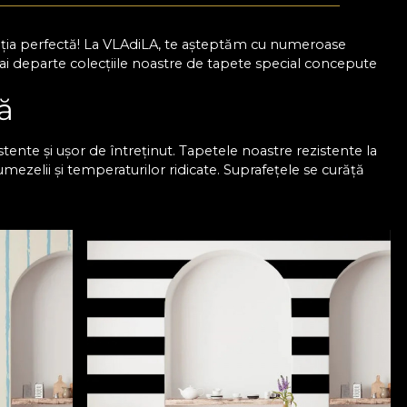
oluția perfectă! La VLAdiLA, te așteptăm cu numeroase
mai departe colecțiile noastre de tapete special concepute
ă
tente și ușor de întreținut. Tapetele noastre rezistente la
umezelii și temperaturilor ridicate. Suprafețele se curăță
tru mai mult timp. Pe site-ul nostru găsești modele care au
plin de farmec și care pot înveseli orice bucătărie.
n bucătărie
ge motive geometrice, florale sau abstracte, în funcție de
devărat special. Ai șansa de a-ți pune creativitatea în
 asemenea, tapetul pentru bucătărie se aplică cu ușurință,
ă aspectul final este exact așa cum ți-l dorești, pentru că
 tapet personalizat care să se potrivească perfect cu
ustul tău. Un tapet poate face diferența și pentru tine, așa
ere la fiecare pas, așa că descoperă chiar acum colecțiile