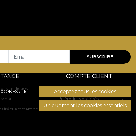
Email
SUBSCRIBE
STANCE
COMPTE CLIENT
ions juridiques
Historique des commandes
Acceptez tous les cookies
 COOKIES
et le
ez nous
Produits préférés
Uniquement les cookies essentiels
ns fréquemment posées
Modes de paiement
Transport et retours
on des litiges