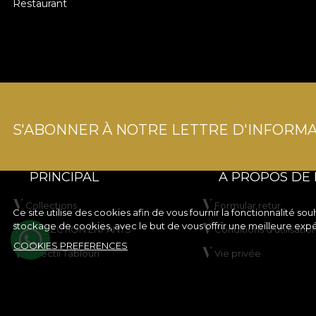
Restaurant
S'ABONNER À NOTRE LETTRE D'INFORMA
PRINCIPAL
A PROPOS DE
Collections
Formular retur
Ce site utilise des cookies afin de vous fournir la fonctionnalité 
stockage de cookies, avec le but de vous offrir une meilleure exp
COLLECTION ENFANTS
Conditions d'utilisatio
COOKIES PREFERENCES
Colectii Tablouri
Vie privée
Créez votre produit
Règles de la campag
rabais
VLADIØLOGY
Règles du concours