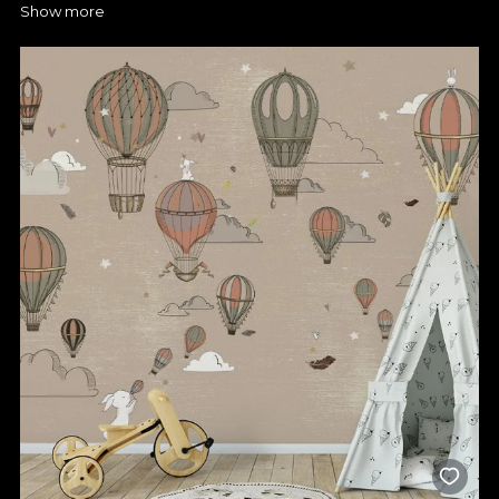
Show more
Cu un tapet pentru camera copiilor, te asiguri că spațiul lor de
joacă și relaxare devine o lume încărcată de culoare, plină de
creativitate. Acum poți stimula imaginația copilului tău și îl poți
încuraja să-și dezvolte pasiunile. Design-urile noastre sunt
versatile și se potrivesc atât pentru băieți, cât și pentru fete,
astfel că ai libertate totală în alegerea culorilor și temelor. De
asemenea, colecțiile sunt variate ca să îți fie ușor să creezi un
decor unic, prin intermediul căruia să obții atmosfera dorită.
Sunt ușor de aplicat, trec cu brio testul timpului și se vor
prezenta în condiții excelente de-a lungul anilor. Cu modelele
noastre certificate, știi că întreținerea este simplă, indiferent de
modelul sau textura pentru care ai optat, fiind mai comod ca
niciodată să asiguri spațiul perfect pentru cel mic.
Tapet din materiale sigure și
ecologice
Pentru noi, siguranța celor mici este mereu o prioritate, astfel
că, orice tapet pentru dormitorul copiilor este realizat din
materiale ecologice. Dacă vrei să-ți surprinzi copilul cu un
cadru de poveste, poți conta pe standardele ridicate pe care
le respectăm. Asigură-te că îi oferi un spațiu sigur, vesel și
inspirațional, pregătit pentru joacă și învățare. Beneficiezi de