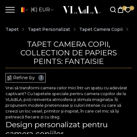
(€) EUR
Tapet
Tapet Personalizat
Tapet Camera Copii
Co
TAPET CAMERA COPII,
COLLECTION DE PAPIERS
PEINTS: FANTAISIE
Refine by
1
Vrei să transformi camera celor mici într-un spațiu cu adevărat
captivant? Cu tapetele speciale pentru camera copiilor de la
VLAdiLA, poți reinventa atmosfera și stimula imaginația. Îți
propunem modele prietenoase și culori intense cu care să
creezi un loc vesel, primitor și inspirat, în care cel mic să își
petreacă fiecare zi cu drag.
Design personalizat pentru
camera copiilor