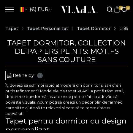
(€) EUR
Tapet
Tapet Personalizat
Tapet Dormitor
Collec
TAPET DORMITOR, COLLECTION
DE PAPIERS PEINTS: MOTIFS
SANS COUTURE
Refine by
1
Îți dorești să schimbi rapid atmosfera din dormitor și să-i oferi
puțin rafinament? Modelele de tapet VLAdiLA pot fi răspunsul,
deoarece transformă instant orice perete într-o adevărată
poveste vizuală. Acum poți să creezi un decor plin de farmec,
care să te ajute să te relaxezi și care să te reprezinte cu
adevărat!
Tapet pentru dormitor cu design
personalizat