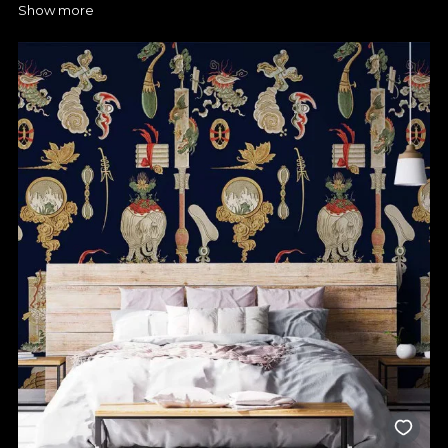
Show more
Dacă te fascinează ideea de a avea un dormitor care să spună
o poveste unică prin fiecare culoare și detaliu, atunci merită să
descoperi colecțiile noastre de tapete pentru dormitor. Acum,
ai ocazia să-ți exprimi creativitatea și să creezi un ambient care
să surprindă ceea ce îți dorești. La VLAdiLA poți descoperi
numeroase opțiuni care se potrivesc cu diferite design-uri și ai
sprijinul nostru pentru a putea alege un model de poveste, de
care te vei bucura în fiecare zi. Un simplu tapet în dormitor
poate face diferența, așa că poți miza pe imprimeuri discrete,
în nuanțe neutre, dacă îți dorești un spațiu calm, relaxant, sau
poți opta pentru modele spectaculoase, dacă vrei să transformi
complet încăperea. Tu decizi!
Alege tapetul premium VLAdiLA
pentru un dormitor cu design
elegant
Orice tapet de dormitor pe care îl găsești la noi este proiectat
să reziste în timp, iar culorile și formele își păstrează
intensitatea, chiar și după mulți ani de utilizare. Pentru tine,
acest lucru înseamnă o investiție sigură și un decor care nu se
demodează. Mai mult, acum ai ocazia de a alege textura