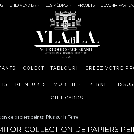
US
GHID VLADILA
LES MÉDIAS
PROJETS
DEVENIR PARTEN
FANTS
COLECTII TABLOURI
CRÉEZ VOTRE PR
NTS
PEINTURES
MOBILIER
PERNE
TISSUS
GIFT CARDS
ion de papiers peints: Plus sur la Terre
ITOR, COLLECTION DE PAPIERS PEI