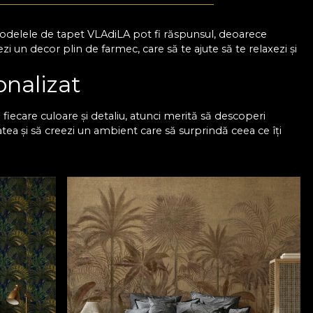
 Modelele de tapet VLAdiLA pot fi răspunsul, deoarece
 un decor plin de farmec, care să te ajute să te relaxezi și
onalizat
iecare culoare și detaliu, atunci merită să descoperi
atea și să creezi un ambient care să surprindă ceea ce îți
esign-uri și ai sprijinul nostru pentru a putea alege un
 poate face diferența, așa că poți miza pe imprimeuri
 pentru modele spectaculoase, dacă vrei să transformi
u un dormitor cu design
 culorile și formele își păstrează intensitatea, chiar și după
decor care nu se demodează. Mai mult, acum ai ocazia de a
 eleganța pe care ți-o dorești. Așadar, cu VLAdiLA este mai
are ai visat mereu. Colecțiile noastre sunt realizate de