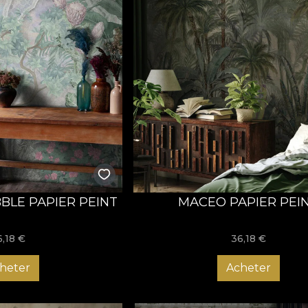
BBLE PAPIER PEINT
MACEO PAPIER PEI
6,18
€
36,18
€
heter
Acheter