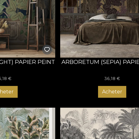
GHT) PAPIER PEINT
ARBORETUM (SEPIA) PAPI
6,18
€
36,18
€
heter
Acheter