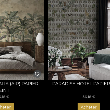
LIA (AIR) PAPIER
PARADISE HOTEL PAPIER
EINT
6,18
€
36,18
€
heter
Acheter