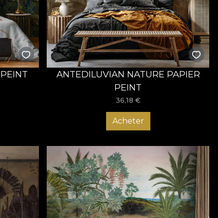
fel că ai șansa de a beneficia de o transformare cu adevărat
 îndeplinește toate preferințele. Comandă acum și
 PEINT
ANTEDILUVIAN NATURE PAPIER
PEINT
36,18
€
Acheter