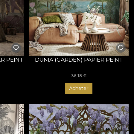
ER PEINT
DUNIA (GARDEN) PAPIER PEINT
36,18
€
Acheter