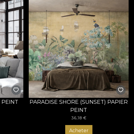
 PEINT
PARADISE SHORE (SUNSET) PAPIER
PEINT
36,18
€
Acheter