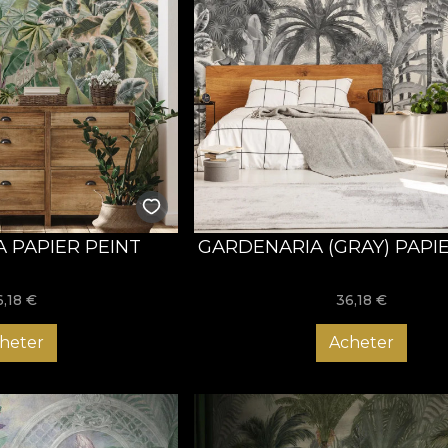
 PAPIER PEINT
GARDENARIA (GRAY) PAPI
6,18
€
36,18
€
heter
Acheter