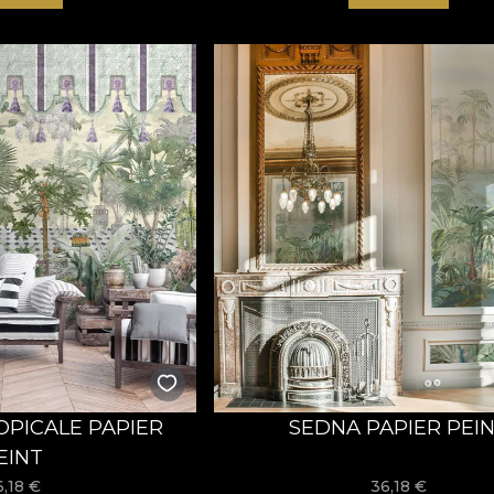
PICALE PAPIER
SEDNA PAPIER PEI
EINT
6,18
€
36,18
€