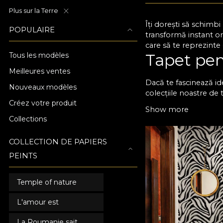
Plus sur la Terre
Îți dorești să schimb
POPULAIRE
transformă instant or
care să te reprezinte
Tapet pen
Tous les modèles
Meilleures ventes
Dacă te fascinează id
Nouveaux modèles
colecțiile noastre de 
Créez votre produit
dorești. La VLAdiLA p
Show more
model de poveste, de 
Collections
discrete, în nuanțe n
complet încăperea. T
COLLECTION DE PAPIERS
Alege tap
PEINTS
elegant
Temple of nature
Orice tapet de dormito
mulți ani de utilizar
L'amour est
alege textura preferat
La Roumanie sait
ușor ca niciodată să t