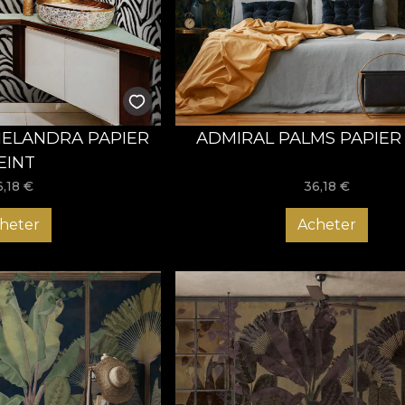
op și sunt premiate la competiții internaționale de profil, ast
 Acum este momentul să acționezi și să alegi tapetul care îți
ul în spațiul pe care îl meriți!
ELANDRA PAPIER
ADMIRAL PALMS PAPIER
EINT
6,18
€
36,18
€
heter
Acheter