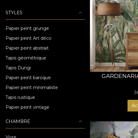
STYLES
Papier peint grunge
Papier peint Art déco
Papier peint abstrait
Tapis géométrique
Tapis Dungi
GARDENARIA
Papier peint baroque
Papier peint minimaliste
3
Tapis rustique
Ac
Papier peint vintage
CHAMBRE
Vivre