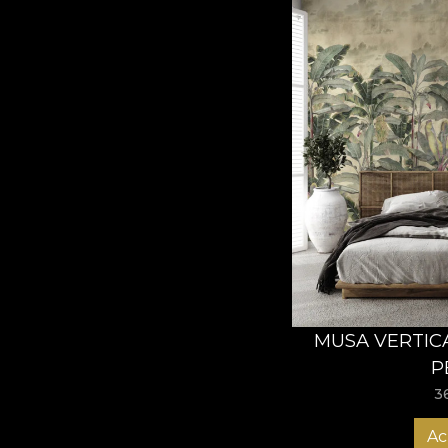
MUSA VERTICA
P
3
Ac