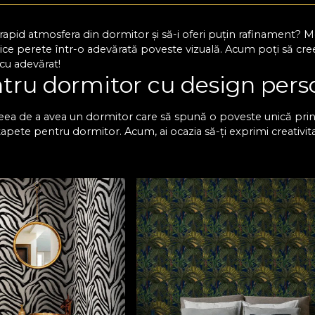
i rapid atmosfera din dormitor și să-i oferi puțin rafinament?
ice perete într-o adevărată poveste vizuală. Acum poți să creezi
 cu adevărat!
tru dormitor cu design pers
eea de a avea un dormitor care să spună o poveste unică prin f
tapete pentru dormitor. Acum, ai ocazia să-ți exprimi creativit
oți descoperi numeroase opțiuni care se potrivesc cu diferite d
care te vei bucura în fiecare zi. Un simplu tapet în dormitor
eutre, dacă îți dorești un spațiu calm, relaxant, sau poți opta
u decizi!
etul premium VLAdiLA pentr
r pe care îl găsești la noi este proiectat să reziste în timp, iar
e. Pentru tine, acest lucru înseamnă o investiție sigură și un 
ă, care se potrivește cel mai bine în spațiul tău și care aduce
e bucuri de dormitorul perfect și să-i redai acea atmosferă la c