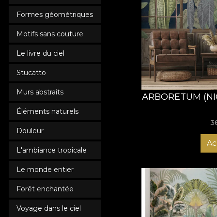
Formes géométriques
Motifs sans couture
Le livre du ciel
Stucatto
Murs abstraits
ARBORETUM (NI
Éléments naturels
3
Douleur
Ac
L'ambiance tropicale
Le monde entier
Forêt enchantée
Voyage dans le ciel