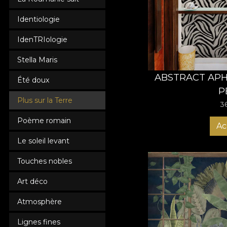
designeri români de t
Identiologie
specială în dormitor.
transformă-ți dormitor
IdenTRIologie
Stella Maris
ABSTRACT APH
Été doux
P
Plus sur la Terre
3
Poème romain
Ac
Le soleil levant
Touches nobles
Art déco
Atmosphère
Lignes fines