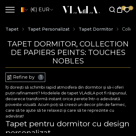
(€) EUR
Tapet
Tapet Personalizat
Tapet Dormitor
Collec
TAPET DORMITOR, COLLECTION
DE PAPIERS PEINTS: TOUCHES
NOBLES
Refine by
1
Îți dorești să schimbi rapid atmosfera din dormitor și să-i oferi
puțin rafinament? Modelele de tapet VLAdiLA pot fi răspunsul,
deoarece transformă instant orice perete într-o adevărată
poveste vizuală. Acum poți să creezi un decor plin de farmec,
care să te ajute să te relaxezi și care să te reprezinte cu
adevărat!
Tapet pentru dormitor cu design
personalizat