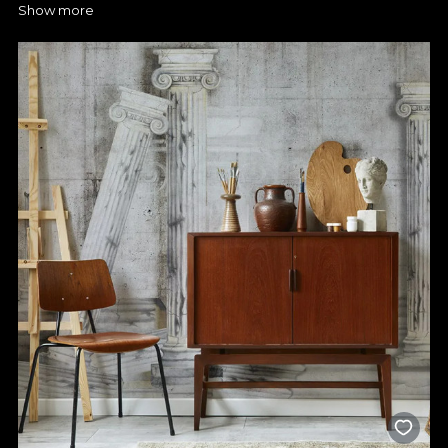
Show more
Dacă te fascinează ideea de a avea un dormitor care să spună
o poveste unică prin fiecare culoare și detaliu, atunci merită să
descoperi colecțiile noastre de tapete pentru dormitor. Acum,
ai ocazia să-ți exprimi creativitatea și să creezi un ambient care
să surprindă ceea ce îți dorești. La VLAdiLA poți descoperi
numeroase opțiuni care se potrivesc cu diferite design-uri și ai
sprijinul nostru pentru a putea alege un model de poveste, de
care te vei bucura în fiecare zi. Un simplu tapet în dormitor
poate face diferența, așa că poți miza pe imprimeuri discrete,
în nuanțe neutre, dacă îți dorești un spațiu calm, relaxant, sau
poți opta pentru modele spectaculoase, dacă vrei să transformi
complet încăperea. Tu decizi!
Alege tapetul premium VLAdiLA
pentru un dormitor cu design
elegant
Orice tapet de dormitor pe care îl găsești la noi este proiectat
să reziste în timp, iar culorile și formele își păstrează
intensitatea, chiar și după mulți ani de utilizare. Pentru tine,
acest lucru înseamnă o investiție sigură și un decor care nu se
demodează. Mai mult, acum ai ocazia de a alege textura