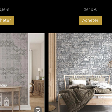
6,16
€
36,16
€
heter
Acheter