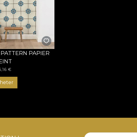
S PATTERN PAPIER
EINT
6,16
€
heter