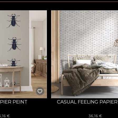
PIER PEINT
CASUAL FEELING PAPIER
6,16
€
36,16
€