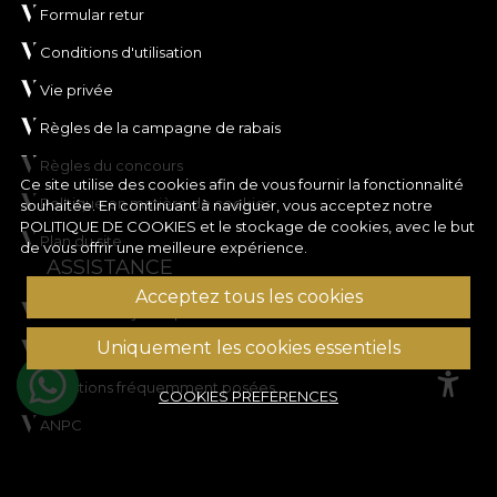
Formular retur
Conditions d'utilisation
Vie privée
Règles de la campagne de rabais
Règles du concours
Ce site utilise des cookies afin de vous fournir la fonctionnalité
Politique en matière de cookies
souhaitée. En continuant à naviguer, vous acceptez notre
POLITIQUE DE COOKIES
et le stockage de cookies, avec le but
Plan du site
de vous offrir une meilleure expérience.
ASSISTANCE
Acceptez tous les cookies
Informations juridiques
Uniquement les cookies essentiels
Contactez nous
Questions fréquemment posées
COOKIES PREFERENCES
ANPC
Résolution des litiges
COMPTE CLIENT