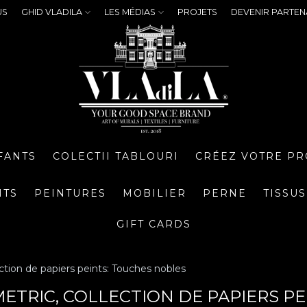
US
GHID VLADILA
LES MÉDIAS
PROJETS
DEVENIR PARTEN
FANTS
COLECTII TABLOURI
CRÉEZ VOTRE PR
NTS
PEINTURES
MOBILIER
PERNE
TISSUS
GIFT CARDS
ction de papiers peints: Touches nobles
ETRIC, COLLECTION DE PAPIERS P