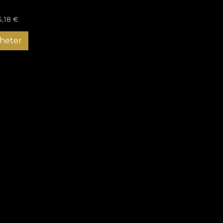
6,18
€
heter