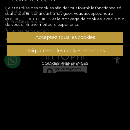
Ce site utilise des cookies afin de vous fournir la fonctionnalité
Historique des commandes
souhaitée. En continuant à naviguer, vous acceptez notre
POLITIQUE DE COOKIES
et le stockage de cookies, avec le but
Produits préférés
de vous offrir une meilleure expérience.
Modes de paiement
Acceptez tous les cookies
Transport et retours
© House of VLAdiLA 2026
Uniquement les cookies essentiels
COOKIES PREFERENCES