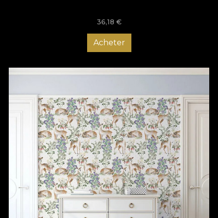
designul și să adaptezi culorile, astfel încât să se potrivească
perfect cu restul locuinței tale, iar amenajarea holului cu
36,18
€
tapetele VLAdiLA te ajută să impresionezi de la primul pas în
casă. Comandă acum tapetul potrivit pentru holul tău și bucură-
te de o atmosferă care să-ți aducă zâmbetul pe buze de
Acheter
fiecare dată când ajungi acasă!