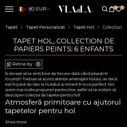
(€) EUR
Tapet
Tapet Personalizat
Tapet Hol
Collection d
TAPET HOL, COLLECTION DE
PAPIERS PEINTS: 6 ENFANTS
Refine by
1
Îți dorești să te simți bine de fiecare dată când pășești în
locuință? Trebuie să acorzi atenție amenajării holului, iar dacă
ești în pană de idei, la VLAdiLA ai nimerit în locul perfect. Noi
avem mai multe propuneri pentru tine, astfel că te invităm să
descoperi colecția de tapete pentru hol!
Atmosferă primitoare cu ajutorul
tapetelor pentru hol
Tapetul pentru hol este o cale excelentă spre un decor
Show more