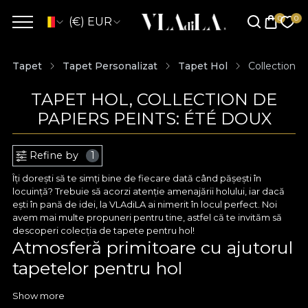
(€) EUR
Tapet
Tapet Personalizat
Tapet Hol
Collection d
TAPET HOL, COLLECTION DE
PAPIERS PEINTS: ÉTÉ DOUX
Refine by
1
Îți dorești să te simți bine de fiecare dată când pășești în
locuință? Trebuie să acorzi atenție amenajării holului, iar dacă
ești în pană de idei, la VLAdiLA ai nimerit în locul perfect. Noi
avem mai multe propuneri pentru tine, astfel că te invităm să
descoperi colecția de tapete pentru hol!
Atmosferă primitoare cu ajutorul
tapetelor pentru hol
Tapetul pentru hol este o cale excelentă spre un decor
Show more