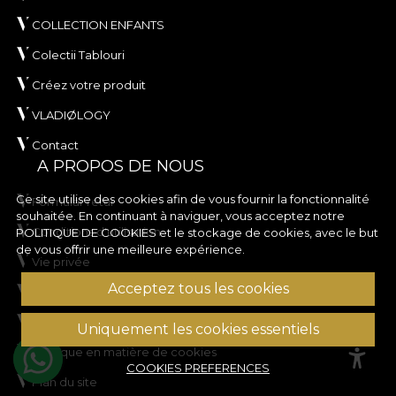
COLLECTION ENFANTS
Colectii Tablouri
Créez votre produit
VLADIØLOGY
Contact
A PROPOS DE NOUS
Ce site utilise des cookies afin de vous fournir la fonctionnalité
Formular retur
souhaitée. En continuant à naviguer, vous acceptez notre
Conditions d'utilisation
POLITIQUE DE COOKIES
et le stockage de cookies, avec le but
de vous offrir une meilleure expérience.
Vie privée
Acceptez tous les cookies
Règles de la campagne de rabais
Règles du concours
Uniquement les cookies essentiels
Politique en matière de cookies
COOKIES PREFERENCES
Plan du site