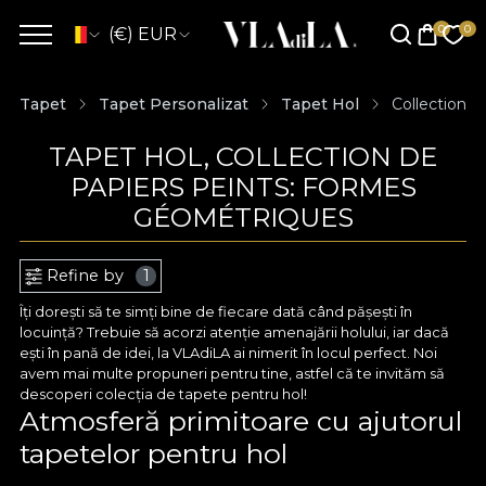
(€) EUR
Tapet
Tapet Personalizat
Tapet Hol
Collection 
TAPET HOL, COLLECTION DE
PAPIERS PEINTS: FORMES
GÉOMÉTRIQUES
Refine by
1
Îți dorești să te simți bine de fiecare dată când pășești în
locuință? Trebuie să acorzi atenție amenajării holului, iar dacă
ești în pană de idei, la VLAdiLA ai nimerit în locul perfect. Noi
avem mai multe propuneri pentru tine, astfel că te invităm să
descoperi colecția de tapete pentru hol!
Atmosferă primitoare cu ajutorul
tapetelor pentru hol