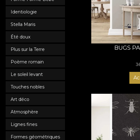
să impresionezi de la
zâmbetul pe buze de 
Identiologie
Stella Maris
Été doux
BUGS PA
Plus sur la Terre
Poème romain
3
Le soleil levant
Ac
Touches nobles
Art déco
Atmosphère
Lignes fines
Formes géométriques