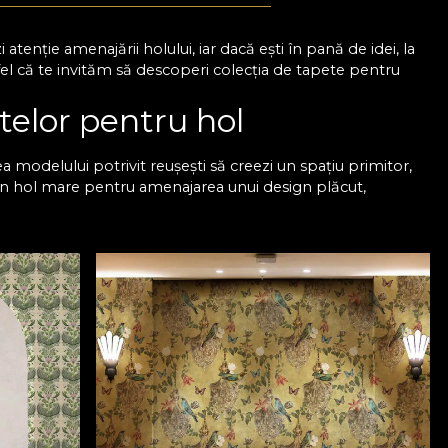
 atenție amenajării holului, iar dacă ești în pană de idei, la
fel că te invităm să descoperi colecția de tapete pentru
telor pentru hol
 modelului potrivit reușești să creezi un spațiu primitor,
e un hol mare pentru amenajarea unui design plăcut,
e oferă profunzime și pune accent pe detalii. Pentru un
rice sau motive florale, care se potrivesc ușor cu orice tip
țe neutre, care scoate în evidență lumina naturală și
 de calitate pentru holuri, care să te ajute să obții
e la intrare
ții generoase. De asemenea, tapetele pentru pereții din
 impecabil o perioadă îndelungată. La noi vei descoperi tapete
ațiu de dimensiuni reduse. Ai posibilitatea să personalizezi
inței tale, iar amenajarea holului cu tapetele VLAdiLA te ajută