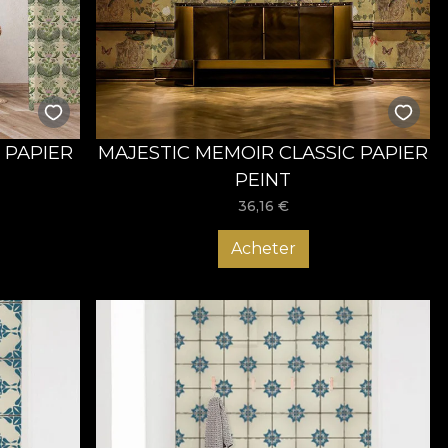
lul tău și bucură-te de o atmosferă care să-ți aducă
 PAPIER
MAJESTIC MEMOIR CLASSIC PAPIER
PEINT
36,16
€
Acheter