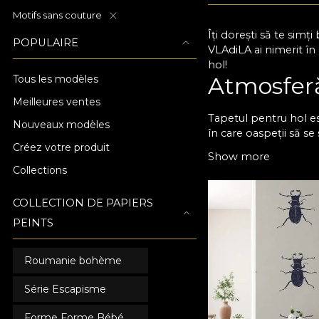
Motifs sans couture
Îți dorești să te simț
POPULAIRE
VLAdiLA ai nimerit în
hol!
Atmosferă
Tous les modèles
Meilleures ventes
Tapetul pentru hol es
Nouveaux modèles
în care oaspeții să s
Créez votre produit
deoarece chiar și un 
Show more
plus de farmec, poți 
Collections
de mobilier. Dacă îți
creează senzația de spa
COLLECTION DE PAPIERS
rezultatele la care ai v
Diverse m
PEINTS
Roumanie bohème
Avem foarte multe mo
hol sunt ușor de aplic
Série Escapisme
pentru hol cu texturi 
designul și să adaptez
Forme Forme Bébé