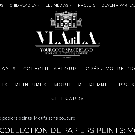
US
GHID VLADILA
LES MÉDIAS
PROJETS
DEVENIR PARTEN
FANTS
COLECTII TABLOURI
CRÉEZ VOTRE PR
NTS
PEINTURES
MOBILIER
PERNE
TISSUS
GIFT CARDS
e papiers peints: Motifs sans couture
 COLLECTION DE PAPIERS PEINTS: 