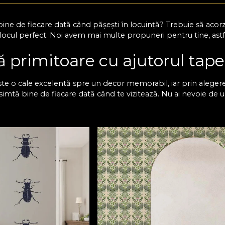
i bine de fiecare dată când pășești în locuință? Trebuie să acorzi
 locul perfect. Noi avem mai multe propuneri pentru tine, ast
 primitoare cu ajutorul tape
te o cale excelentă spre un decor memorabil, iar prin alegerea
e simtă bine de fiecare dată când te vizitează. Nu ai nevoie d
spațiu mai restrâns se poate transforma total cu un tapet, car
opta pentru tapet pentru hol cu texturi subtile, modele geomet
 place stilul modern, îți recomandăm un design simplu, în nuan
țiu aerisit. Oricare ar fi preferințele tale, la noi găsești tapete
isat.
odele de tapet pentru holul d
dele de tapete pentru holuri mici, înguste, dar și pentru spa
at și rezistă la uzura zilnică, astfel încât spațiul tău va arăta
premium, care conferă un aspect sofisticat, chiar și într-un sp
i culorile, astfel încât să se potrivească perfect cu restul locu