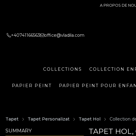
A PROPOS DE NO
+40741166563
office@vladila.com
COLLECTIONS
COLLECTION EN
PAPIER PEINT
PAPIER PEINT POUR ENFA
Tapet
Tapet Personalizat
Tapet Hol
Collection d
TAPET HOL,
SUMMARY