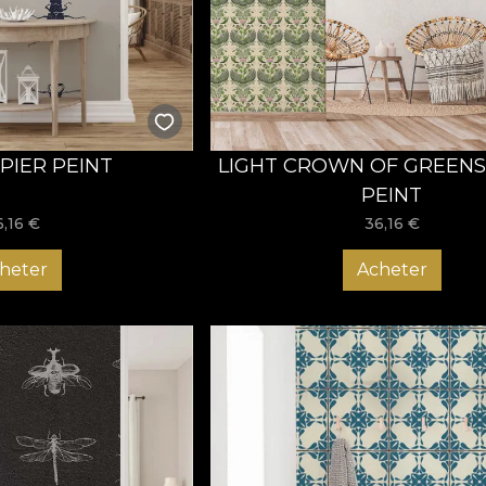
 primul pas în casă. Comandă acum tapetul potrivit pentru ho
fiecare dată când ajungi acasă!
PIER PEINT
LIGHT CROWN OF GREENS
PEINT
6,16
€
36,16
€
heter
Acheter