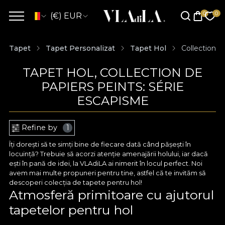
(€) EUR
Tapet
Tapet Personalizat
Tapet Hol
Collection d
TAPET HOL, COLLECTION DE
PAPIERS PEINTS: SÉRIE
ESCAPISME
Refine by
1
Îți dorești să te simți bine de fiecare dată când pășești în
locuință? Trebuie să acorzi atenție amenajării holului, iar dacă
ești în pană de idei, la VLAdiLA ai nimerit în locul perfect. Noi
avem mai multe propuneri pentru tine, astfel că te invităm să
descoperi colecția de tapete pentru hol!
Atmosferă primitoare cu ajutorul
tapetelor pentru hol