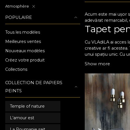
Atmosphère
Acum este mai ușor să
POPULAIRE
adevărat remarcabil, d
Tapet pent
Tous les modèles
Meilleures ventes
Cu VLAdiLA ai acces la
creative ar fi acestea
Nouveaux modèles
unui spațiu unic. Cu u
Créez votre produit
momentele petrecute a
Show more
care să se potriveasc
Collections
îmbina armonios, fără
brio testul timpului ș
COLLECTION DE PAPIERS
Atmosferă
PEINTS
Toate tapetele noastr
Temple of nature
preferințele tale în m
Acum poți să-i oferi 
L'amour est
mai comod. Nu mai ră
cu adevărat special! 
La Roumanie sait