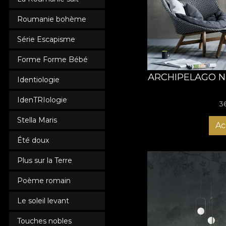
într-un loc memorabil
Roumanie bohème
Série Escapisme
Forme Forme Bébé
ARCHIPELAGO N
Identiologie
IdenTRIologie
3
Stella Maris
Ac
Été doux
Plus sur la Terre
Poème romain
Le soleil levant
Touches nobles