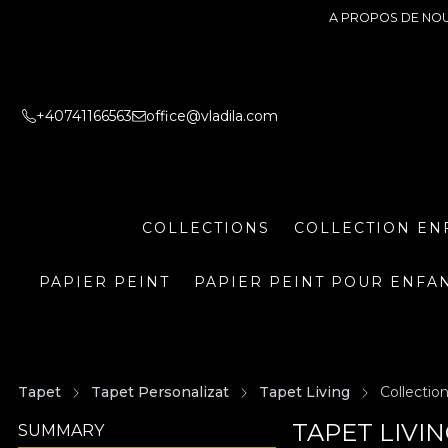
A PROPOS DE NO
+40741166563
office@vladila.com
COLLECTIONS
COLLECTION EN
PAPIER PEINT
PAPIER PEINT POUR ENFA
Tapet
Tapet Personalizat
Tapet Living
Collectio
TAPET LIVI
SUMMARY