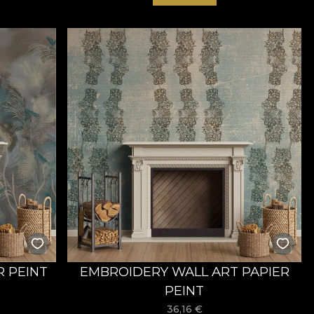
R PEINT
EMBROIDERY WALL ART PAPIER
PEINT
36,16
€