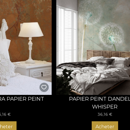
A PAPIER PEINT
PAPIER PEINT DANDE
WHISPER
6,16
€
36,16
€
heter
Acheter