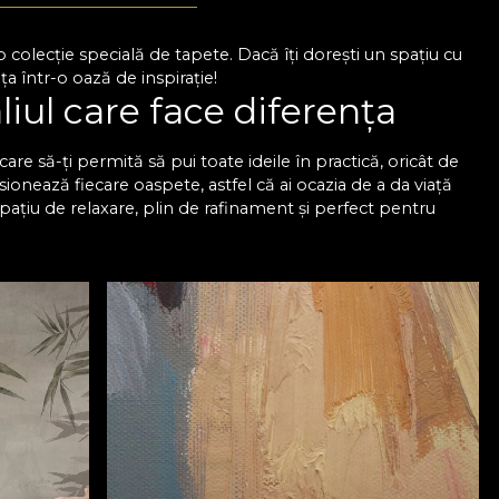
colecție specială de tapete. Dacă îți dorești un spațiu cu
a într-o oază de inspirație!
liul care face diferența
are să-ți permită să pui toate ideile în practică, oricât de
sionează fiecare oaspete, astfel că ai ocazia de a da viață
spațiu de relaxare, plin de rafinament și perfect pentru
esionantă de modele, astfel încât să găsești exact tapetul
naliza în funcție de dimensiunile pereților pentru a se
 rafinat, dar sunt și foarte rezistente, astfel că trec cu
u sufragerie VLAdiLA
păstrează aspectul impecabil pe termen lung. Oricare ar fi
ect, care arată impecabil și se potrivește în orice spațiu.
mplicate, deoarece totul este mult mai simplu, mai rapid și
derne pentru living VLAdiLA și bucură-te de un ambient
m colecția noastră de tapete și transformă-ți sufrageria