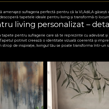
 amenajezi sufrageria perfectă pentru că la VLAdiLA găsești o 
escoperă tapetele ideale pentru living și transformă-ți locuinț
ru living personalizat – deta
 tapete pentru sufragerie care să te reprezinte cu adevărat și c
. Tapetul potrivit creează o identitate vizuală coerentă și impre
n strop de inspirație, livingul tău se poate transforma într-un 
lături de cei dragi. Te invităm să descoperi o varietate impr
ă impecabil cu decorul existent. Fiecare design se poate perso
 compromisuri. Modelele de tapet living nu doar că au un aspect
i se păstrează impecabile de-a lungul anilor.
 deosebită cu tapetul pentr
e pentru sufragerie sunt concepute să reziste la uzură și își 
aterie de design, cu noi ai certitudinea că vei găsi modelul perf
un nou aspect livingului tău, fără să fie necesare proceduri co
mâne decât să adaugi tu acea notă unică. Alege tapetele mo
Te așteptăm cu modele unice, create să inspire! Descoperă acu