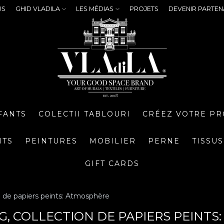
US
GHID VLADILA
LES MÉDIAS
PROJETS
DEVENIR PARTEN
FANTS
COLECTII TABLOURI
CRÉEZ VOTRE PR
NTS
PEINTURES
MOBILIER
PERNE
TISSUS
GIFT CARDS
n de papiers peints: Atmosphère
NG, COLLECTION DE PAPIERS PEINT