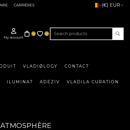
(€) EUR
AIRE
CARRIÈRES
ODUIT
VLADIØLOGY
CONTACT
ILUMINAT
ADEZIV
VLADILA CURATION
S: ATMOSPHÈRE