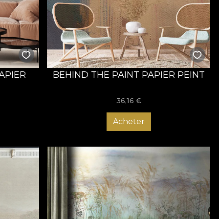
APIER
BEHIND THE PAINT PAPIER PEINT
36,16
€
Acheter