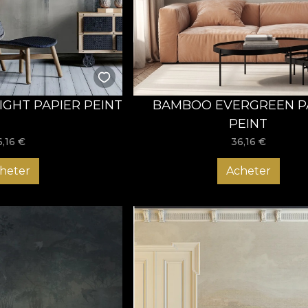
, care să impresioneze orice vizitator!
IGHT PAPIER PEINT
BAMBOO EVERGREEN P
PEINT
6,16
€
36,16
€
heter
Acheter