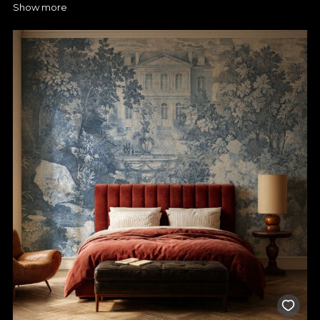
Show more
ajutorul tapetului personalizat
La VLAdiLA te așteptăm cu numeroase tipuri de tapete pentru
ca tu sa poți alege culorile, texturile și dimensiunile perfecte
pentru spațiul tău. Merită să-ți pui amprenta asupra oricărei
încăperi și să îi dai o nouă viață cu un tapet personalizat. Vei
observa imediat cum tapetul poate schimba complet energia
camerei și o poate transforma într-un loc în care vei dori să îți
petreci mai mult timp.
Schimbă chiar acum atmosfera din dormitor, living, baie,
bucătărie, hol și nu numai, totul printr-o metodă ușor de pus în
practică. Produsele noastre sunt perfecte nu doar pentru
mediul rezidențial, ci și pentru magazine, business-uri sau
showroom-uri.
Tapetul VLAdiLA îți oferă combinația perfectă între design
atractiv și funcționalitate, iar fiecare produs din portofoliul
nostru este realizat cu atenție la detalii pentru a te bucura de
rafinament și confort. Tapetul pentru perete este realizat prin
folosirea unor tehnologii speciale care asigură o durată de viață
generoasă, rezistență la umezeală, dar și o întreținere facilă.