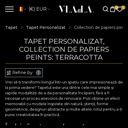
(€) EUR
Tapet
Tapet Personalizat
Collection de papiers peints
TAPET PERSONALIZAT,
COLLECTION DE PAPIERS
PEINTS: TERRACOTTA
Refine by
1
Vrei să-ți transformi livingul într-un spațiu care impresionează de
la prima vedere? Tapetul este una dintre cele mai simple și
rapide modalități de a da personalitate încăperii, fără a fi
necesar un proces anevoios de renovare. Poți obține un efect
memorabil cu modele inspirate din natură, știință, forme
geometrice, designuri abstracte și multe altele, totul pentru a-ți
pune creativitatea în practică.
Îmbină arta cu eleganța cu