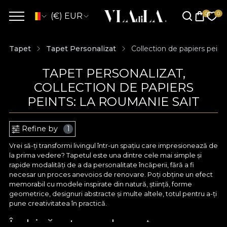
(€) EUR
Tapet
Tapet Personalizat
Collection de papiers peint
TAPET PERSONALIZAT,
COLLECTION DE PAPIERS
PEINTS: LA ROUMANIE SAIT
Refine by
1
Vrei să-ți transformi livingul într-un spațiu care impresionează de
la prima vedere? Tapetul este una dintre cele mai simple și
rapide modalități de a da personalitate încăperii, fără a fi
necesar un proces anevoios de renovare. Poți obține un efect
memorabil cu modele inspirate din natură, știință, forme
geometrice, designuri abstracte și multe altele, totul pentru a-ți
pune creativitatea în practică.
Îmbină arta cu eleganța cu