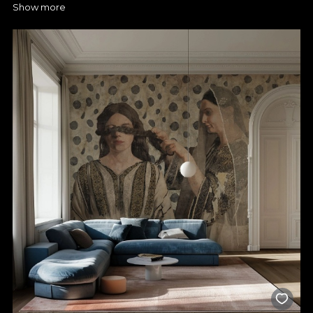
Show more
ajutorul tapetului personalizat
La VLAdiLA te așteptăm cu numeroase tipuri de tapete pentru
ca tu sa poți alege culorile, texturile și dimensiunile perfecte
pentru spațiul tău. Merită să-ți pui amprenta asupra oricărei
încăperi și să îi dai o nouă viață cu un tapet personalizat. Vei
observa imediat cum tapetul poate schimba complet energia
camerei și o poate transforma într-un loc în care vei dori să îți
petreci mai mult timp.
Schimbă chiar acum atmosfera din dormitor, living, baie,
bucătărie, hol și nu numai, totul printr-o metodă ușor de pus în
practică. Produsele noastre sunt perfecte nu doar pentru
mediul rezidențial, ci și pentru magazine, business-uri sau
showroom-uri.
Tapetul VLAdiLA îți oferă combinația perfectă între design
atractiv și funcționalitate, iar fiecare produs din portofoliul
nostru este realizat cu atenție la detalii pentru a te bucura de
rafinament și confort. Tapetul pentru perete este realizat prin
folosirea unor tehnologii speciale care asigură o durată de viață
generoasă, rezistență la umezeală, dar și o întreținere facilă.