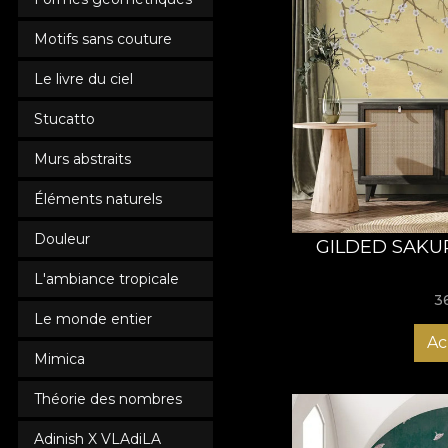
Motifs sans couture
Le livre du ciel
Stucatto
Murs abstraits
Éléments naturels
Douleur
GILDED SAKU
L'ambiance tropicale
3
Le monde entier
Ac
Mimica
Théorie des nombres
Adinish X VLAdiLA