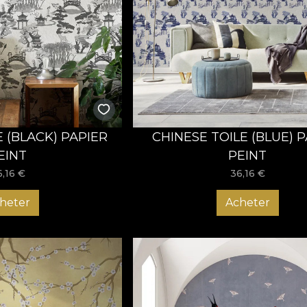
E (BLACK) PAPIER
CHINESE TOILE (BLUE) 
EINT
PEINT
6,16
€
36,16
€
heter
Acheter