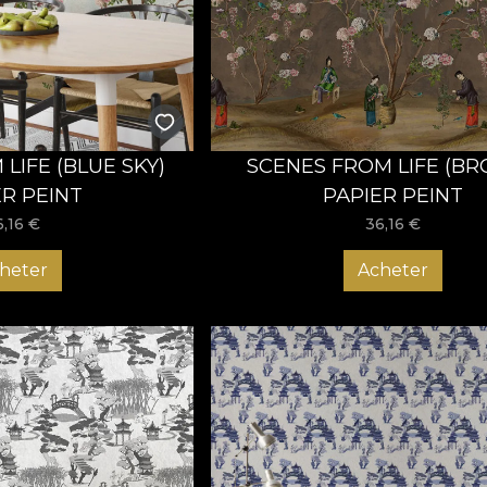
oți alege tapetul pentru perete care să se potrivească exact sti
art deco, abstract, cu forme geometrice și nu numai. Nu există 
ezintă ocazia perfectă de a crea un decor cu adevărat special
imeurilor, pentru ca rezultatul final să te reprezinte cu adevăr
i șansa de a transforma orice încăpere într-un spațiu primitor,
nalizat ideal și să faci primul pas spre noua ta oază de inspiraț
LIFE (BLUE SKY)
SCENES FROM LIFE (B
ER PEINT
PAPIER PEINT
6,16
€
36,16
€
heter
Acheter