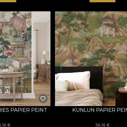
IES PAPIER PEINT
KUNLUN PAPIER PEI
6,16
€
36,16
€