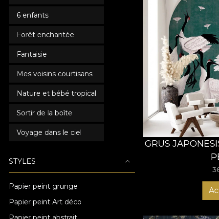
6 enfants
Forêt enchantée
Fantaisie
Mes voisins courtisans
Nature et bébé tropical
Sortir de la boîte
Voyage dans le ciel
GRUS JAPONESI
P
STYLES
3
Papier peint grunge
Ac
Papier peint Art déco
Papier peint abstrait