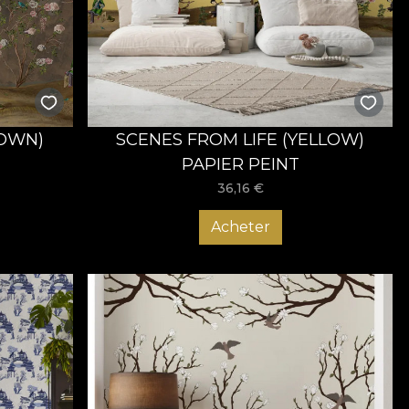
lului de amenajare al spațiului tău, fie că este
limite cu privire la posibilitățile de personalizare, iar
. Mai mult, echipa noastră te poate îndruma în alegerea
at.
 care invită la socializare și relaxare. Acum este momentul
ie, așa că descoperă colecțiile noastre!
ROWN)
SCENES FROM LIFE (YELLOW)
PAPIER PEINT
36,16
€
Acheter