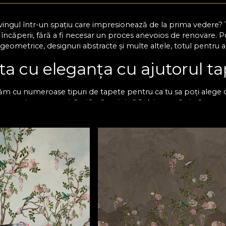
 livingul într-un spațiu care impresionează de la prima vedere?
 încăperii, fără a fi necesar un proces anevoios de renovare.
 geometrice, designuri abstracte și multe altele, totul pentru a-
ta cu eleganța cu ajutorul ta
m cu numeroase tipuri de tapete pentru ca tu sa poți alege cul
 amprenta asupra oricărei încăperi și să îi dai o nouă viață cu
ia camerei și o poate transforma într-un loc în care vei dori 
mosfera din dormitor, living, baie, bucătărie, hol și nu numai
 nu doar pentru mediul rezidențial, ci și pentru magazine, bu
eră combinația perfectă între design atractiv și funcționalitate
tru a te bucura de rafinament și confort. Tapetul pentru perete
ață generoasă, rezistență la umezeală, dar și o întreținere facil
area tapetului pe dimensiuni