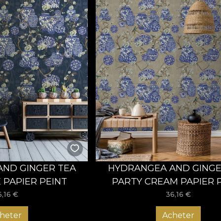
ND GINGER TEA
HYDRANGEA AND GINGE
 PAPIER PEINT
PARTY CREAM PAPIER 
6,16
€
36,16
€
heter
Acheter