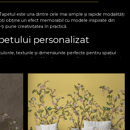
 Tapetul este una dintre cele mai simple și rapide modalități
 Poți obține un efect memorabil cu modele inspirate din
ți pune creativitatea în practică.
petului personalizat
orile, texturile și dimensiunile perfecte pentru spațiul
 un tapet personalizat. Vei observa imediat cum tapetul poate
să îți petreci mai mult timp.
, totul printr-o metodă ușor de pus în practică. Produsele
siness-uri sau showroom-uri.
, iar fiecare produs din portofoliul nostru este realizat cu
 este realizat prin folosirea unor tehnologii speciale care
ă.
le pereților tăi