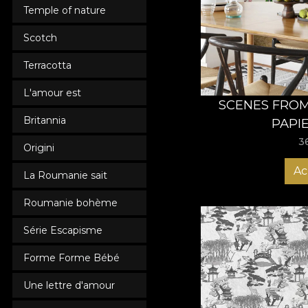
De pe site-ul nostru p
Temple of nature
contemporan, vintage, 
fiecare comandă repr
Scotch
materialelor și a impr
Terracotta
Cu tapetele VLAdiLa a
să alegi tapetul perso
L'amour est
SCENES FROM 
Britannia
PAPI
3
Origini
Ac
La Roumanie sait
Roumanie bohème
Série Escapisme
Forme Forme Bébé
Une lettre d'amour