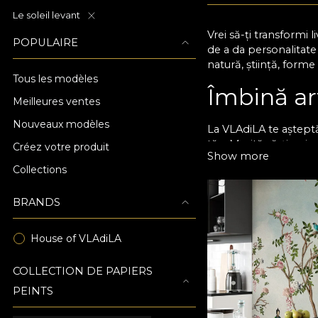
Le soleil levant
Vrei să-ți transformi
POPULAIRE
de a da personalitate
natură, știință, forme
Tous les modèles
Îmbină ar
Meilleures ventes
Nouveaux modèles
La VLAdiLA te așteptă
tău. Merită să-ți pui
Créez votre produit
Show more
schimba complet energ
Collections
Schimbă chiar acum at
noastre sunt perfecte
BRANDS
Tapetul VLAdiLA îți of
House of VLAdiLA
atenție la detalii pen
asigură o durată de vi
COLLECTION DE PAPIERS
Personaliz
PEINTS