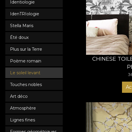
Identiologie
IdenTRIologie
Stella Maris
Été doux
Plus sur la Terre
CHINESE TOIL
Poème romain
P
Le soleil levant
3
Touches nobles
Ac
Art déco
Atmosphère
Lignes fines
Formes géométriques