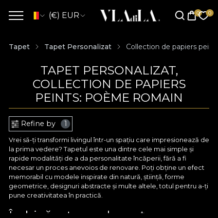
(€) EUR
Tapet
Tapet Personalizat
Collection de papiers pein
TAPET PERSONALIZAT,
COLLECTION DE PAPIERS
PEINTS: POÈME ROMAIN
Refine by
1
Vrei să-ți transformi livingul într-un spațiu care impresionează de
la prima vedere? Tapetul este una dintre cele mai simple și
rapide modalități de a da personalitate încăperii, fără a fi
necesar un proces anevoios de renovare. Poți obține un efect
memorabil cu modele inspirate din natură, știință, forme
geometrice, designuri abstracte și multe altele, totul pentru a-ți
pune creativitatea în practică.
Îmbină arta cu eleganța cu