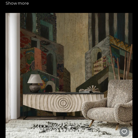
Show more
ajutorul tapetului personalizat
La VLAdiLA te așteptăm cu numeroase tipuri de tapete pentru
ca tu sa poți alege culorile, texturile și dimensiunile perfecte
pentru spațiul tău. Merită să-ți pui amprenta asupra oricărei
încăperi și să îi dai o nouă viață cu un tapet personalizat. Vei
observa imediat cum tapetul poate schimba complet energia
camerei și o poate transforma într-un loc în care vei dori să îți
petreci mai mult timp.
Schimbă chiar acum atmosfera din dormitor, living, baie,
bucătărie, hol și nu numai, totul printr-o metodă ușor de pus în
practică. Produsele noastre sunt perfecte nu doar pentru
mediul rezidențial, ci și pentru magazine, business-uri sau
showroom-uri.
Tapetul VLAdiLA îți oferă combinația perfectă între design
atractiv și funcționalitate, iar fiecare produs din portofoliul
nostru este realizat cu atenție la detalii pentru a te bucura de
rafinament și confort. Tapetul pentru perete este realizat prin
folosirea unor tehnologii speciale care asigură o durată de viață
generoasă, rezistență la umezeală, dar și o întreținere facilă.