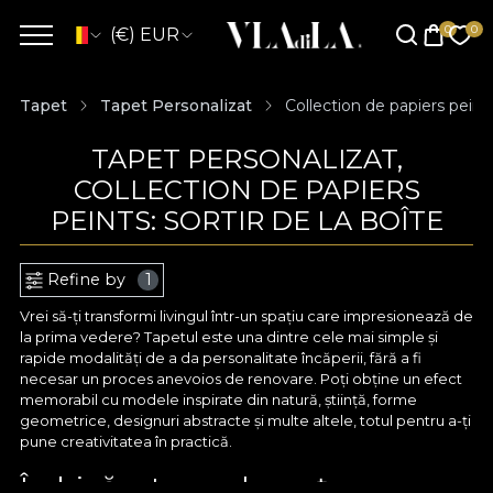
(€) EUR
Tapet
Tapet Personalizat
Collection de papiers peints
TAPET PERSONALIZAT,
COLLECTION DE PAPIERS
PEINTS: SORTIR DE LA BOÎTE
Refine by
1
Vrei să-ți transformi livingul într-un spațiu care impresionează de
la prima vedere? Tapetul este una dintre cele mai simple și
rapide modalități de a da personalitate încăperii, fără a fi
necesar un proces anevoios de renovare. Poți obține un efect
memorabil cu modele inspirate din natură, știință, forme
geometrice, designuri abstracte și multe altele, totul pentru a-ți
pune creativitatea în practică.
Îmbină arta cu eleganța cu