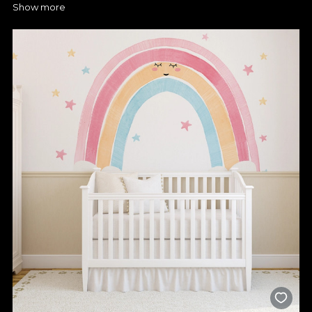
Show more
ajutorul tapetului personalizat
La VLAdiLA te așteptăm cu numeroase tipuri de tapete pentru
ca tu sa poți alege culorile, texturile și dimensiunile perfecte
pentru spațiul tău. Merită să-ți pui amprenta asupra oricărei
încăperi și să îi dai o nouă viață cu un tapet personalizat. Vei
observa imediat cum tapetul poate schimba complet energia
camerei și o poate transforma într-un loc în care vei dori să îți
petreci mai mult timp.
Schimbă chiar acum atmosfera din dormitor, living, baie,
bucătărie, hol și nu numai, totul printr-o metodă ușor de pus în
practică. Produsele noastre sunt perfecte nu doar pentru
mediul rezidențial, ci și pentru magazine, business-uri sau
showroom-uri.
Tapetul VLAdiLA îți oferă combinația perfectă între design
atractiv și funcționalitate, iar fiecare produs din portofoliul
nostru este realizat cu atenție la detalii pentru a te bucura de
rafinament și confort. Tapetul pentru perete este realizat prin
folosirea unor tehnologii speciale care asigură o durată de viață
generoasă, rezistență la umezeală, dar și o întreținere facilă.