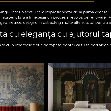
 livingul într-un spațiu care impresionează de la prima vedere?
 încăperii, fără a fi necesar un proces anevoios de renovare.
 geometrice, designuri abstracte și multe altele, totul pentru a-
ta cu eleganța cu ajutorul ta
m cu numeroase tipuri de tapete pentru ca tu sa poți alege cul
 amprenta asupra oricărei încăperi și să îi dai o nouă viață cu
ia camerei și o poate transforma într-un loc în care vei dori 
mosfera din dormitor, living, baie, bucătărie, hol și nu numai
 nu doar pentru mediul rezidențial, ci și pentru magazine, bu
eră combinația perfectă între design atractiv și funcționalitate
tru a te bucura de rafinament și confort. Tapetul pentru perete
ață generoasă, rezistență la umezeală, dar și o întreținere facil
area tapetului pe dimensiuni