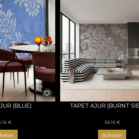
JUR (BLUE)
TAPET AJUR (BURNT SI
6,16
€
36,16
€
heter
Acheter