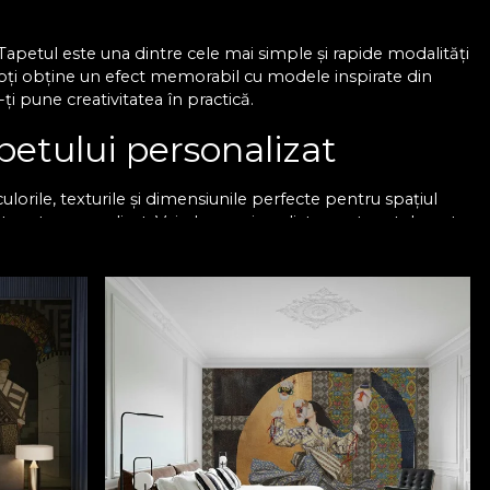
 Tapetul este una dintre cele mai simple și rapide modalități
 Poți obține un efect memorabil cu modele inspirate din
ți pune creativitatea în practică.
petului personalizat
orile, texturile și dimensiunile perfecte pentru spațiul
 un tapet personalizat. Vei observa imediat cum tapetul poate
să îți petreci mai mult timp.
, totul printr-o metodă ușor de pus în practică. Produsele
siness-uri sau showroom-uri.
, iar fiecare produs din portofoliul nostru este realizat cu
 este realizat prin folosirea unor tehnologii speciale care
ă.
le pereților tăi