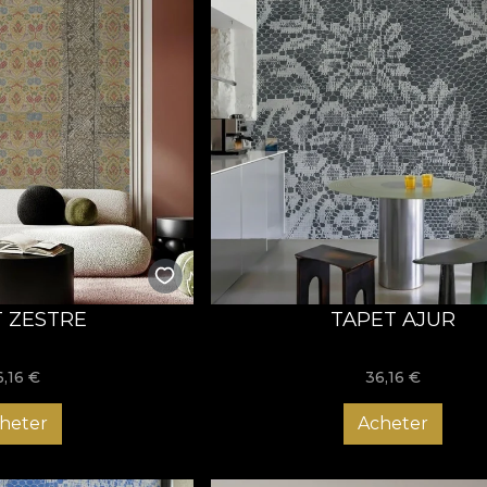
 ZESTRE
TAPET AJUR
6,16
€
36,16
€
heter
Acheter