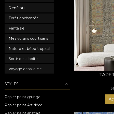
6 enfants
Forêt enchantée
Fantaisie
Mes voisins courtisans
Nature et bébé tropical
Sortir de la boîte
Voyage dans le ciel
TAPET
STYLES
3
Papier peint grunge
Ac
Papier peint Art déco
Papier peint abstrait