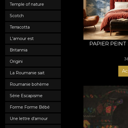
De pe site-ul nostru p
Temple of nature
contemporan, vintage, 
fiecare comandă repr
Scotch
materialelor și a impr
Terracotta
Cu tapetele VLAdiLa a
să alegi tapetul perso
L'amour est
PAPIER PEIN
Britannia
3
Origini
Ac
La Roumanie sait
Roumanie bohème
Série Escapisme
Forme Forme Bébé
Une lettre d'amour