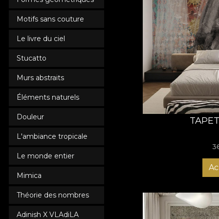
Motifs sans couture
Le livre du ciel
Stucatto
Murs abstraits
Éléments naturels
Douleur
TAPET
L'ambiance tropicale
3
Le monde entier
Ac
Mimica
Théorie des nombres
Adinish X VLAdiLA