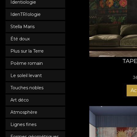
Identiologie
IdenTRIologie
Stella Maris
Été doux
Plus sur la Terre
TAPE
Poème romain
Le soleil levant
3
Touches nobles
Ac
Art déco
Atmosphère
Lignes fines
Formes géométriques