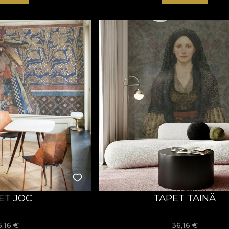
ET JOC
TAPET TAINĂ
6,16
€
36,16
€