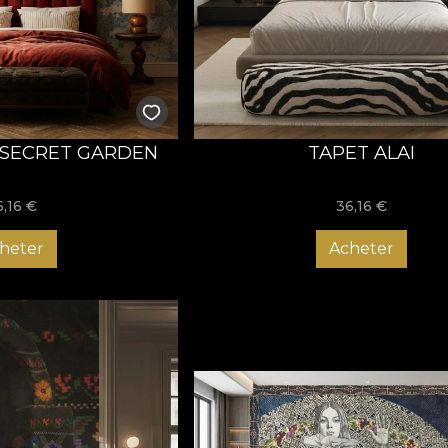
oți alege tapetul pentru perete care să se potrivească exact sti
art deco, abstract, cu forme geometrice și nu numai. Nu există 
ezintă ocazia perfectă de a crea un decor cu adevărat special
imeurilor, pentru ca rezultatul final să te reprezinte cu adevăr
i șansa de a transforma orice încăpere într-un spațiu primitor,
nalizat ideal și să faci primul pas spre noua ta oază de inspiraț
T SECRET GARDEN
TAPET ALAI
6,16
€
36,16
€
heter
Acheter