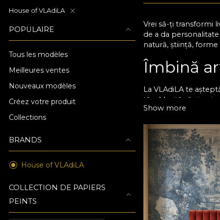
House of VLAdiLA
Vrei să-ți transformi
POPULAIRE
de a da personalitate
natură, știință, forme
Tous les modèles
Îmbină ar
Meilleures ventes
Nouveaux modèles
La VLAdiLA te așteptă
tău. Merită să-ți pui
Créez votre produit
Show more
schimba complet energ
Collections
Schimbă chiar acum at
noastre sunt perfecte
BRANDS
Tapetul VLAdiLA îți of
House of VLAdiLA
atenție la detalii pen
asigură o durată de vi
COLLECTION DE PAPIERS
Personaliz
PEINTS