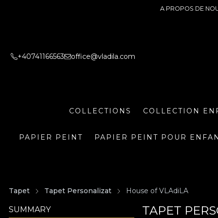
A PROPOS DE NO
+40741166563
office@vladila.com
COLLECTIONS
COLLECTION EN
PAPIER PEINT
PAPIER PEINT POUR ENFA
Tapet
Tapet Personalizat
House of VLAdiLA
TAPET PERS
SUMMARY