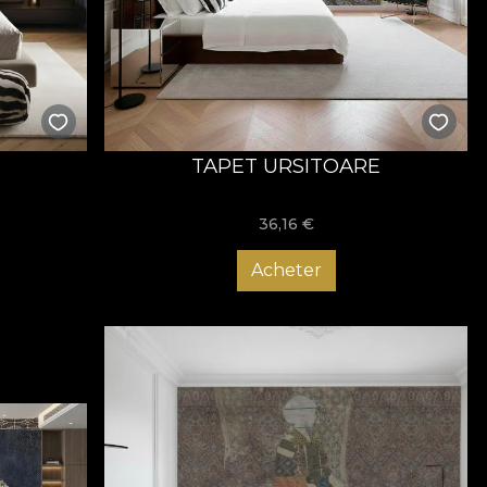
lului de amenajare al spațiului tău, fie că este
limite cu privire la posibilitățile de personalizare, iar
. Mai mult, echipa noastră te poate îndruma în alegerea
at.
 care invită la socializare și relaxare. Acum este momentul
ie, așa că descoperă colecțiile noastre!
TAPET URSITOARE
36,16
€
Acheter