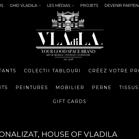
US
GHID VLADILA
LES MÉDIAS
PROJETS
DEVENIR PARTEN
FANTS
COLECTII TABLOURI
CRÉEZ VOTRE PR
NTS
PEINTURES
MOBILIER
PERNE
TISSUS
GIFT CARDS
ONALIZAT, HOUSE OF VLADILA