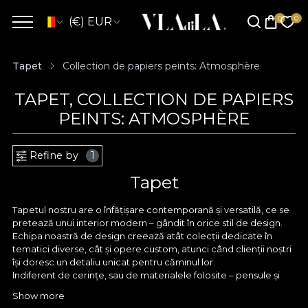
(€) EUR
Tapet
Collection de papiers peints: Atmosphère
TAPET, COLLECTION DE PAPIERS
PEINTS: ATMOSPHÈRE
Refine by
1
Tapet
Tapetul nostru are o înfățișare contemporană și versatilă, ce se
pretează unui interior modern – gândit în orice stil de design.
Echipa noastră de design creează atât colecții dedicate în
tematici diverse, cât și opere custom, atunci când clienții noștri
își doresc un detaliu unicat pentru căminul lor.
Indiferent de cerințe, sau de materialele folosite – pensule și
acuarele, creioane fine sau tableta digitală, orice model
Show more
conturat de designerii VLAdiLA pornește în primul rând cu un