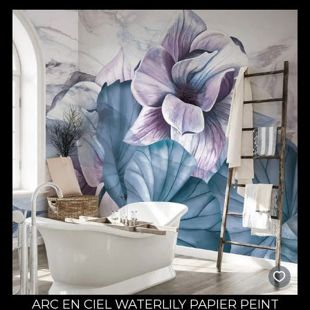
substrat de pasiune. Orice design este tratat cu cea mai mare
atenție la detalii, mult drag și răbdare, alimentat de satisfacția și
fericirea celor ce ne aleg sa le colorăm un “acasă” al visurilor lor.
ARC EN CIEL WATERLILY PAPIER PEINT