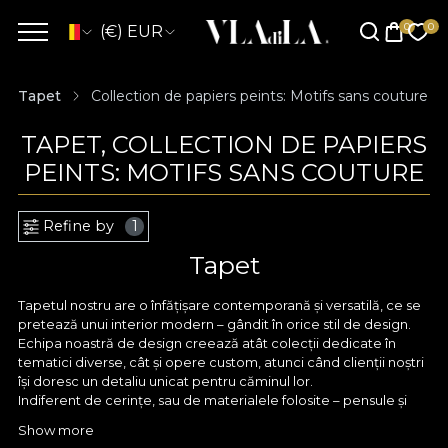
(€) EUR
Tapet
Collection de papiers peints: Motifs sans couture
TAPET, COLLECTION DE PAPIERS
PEINTS: MOTIFS SANS COUTURE
Refine by
1
Tapet
Tapetul nostru are o înfățișare contemporană și versatilă, ce se
pretează unui interior modern – gândit în orice stil de design.
Echipa noastră de design creează atât colecții dedicate în
tematici diverse, cât și opere custom, atunci când clienții noștri
își doresc un detaliu unicat pentru căminul lor.
Indiferent de cerințe, sau de materialele folosite – pensule și
acuarele, creioane fine sau tableta digitală, orice model
Show more
conturat de designerii VLAdiLA pornește în primul rând cu un