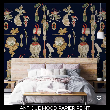
substrat de pasiune. Orice design este tratat cu cea mai mare
atenție la detalii, mult drag și răbdare, alimentat de satisfacția și
fericirea celor ce ne aleg sa le colorăm un “acasă” al visurilor lor.
ANTIQUE MOOD PAPIER PEINT