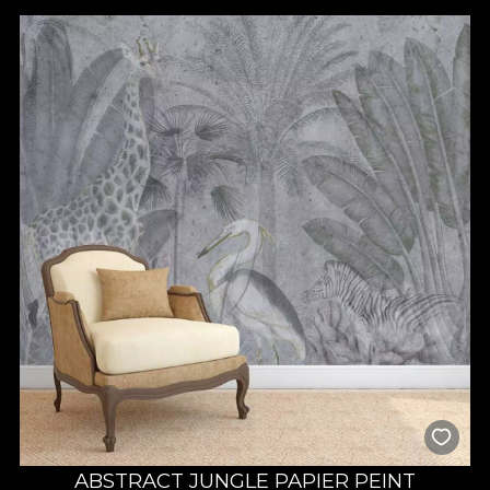
substrat de pasiune. Orice design este tratat cu cea mai mare
atenție la detalii, mult drag și răbdare, alimentat de satisfacția și
fericirea celor ce ne aleg sa le colorăm un “acasă” al visurilor lor.
ABSTRACT JUNGLE PAPIER PEINT