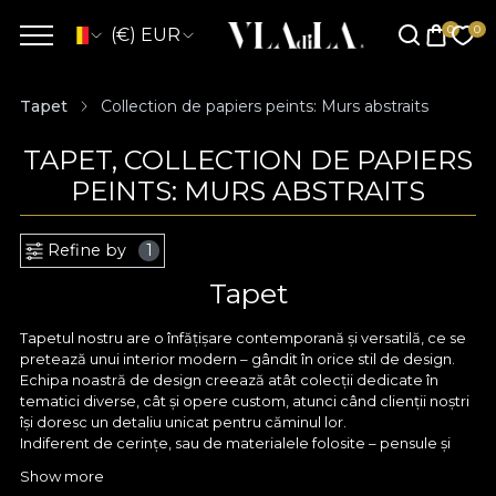
(€) EUR
Tapet
Collection de papiers peints: Murs abstraits
TAPET, COLLECTION DE PAPIERS
PEINTS: MURS ABSTRAITS
Refine by
1
Tapet
Tapetul nostru are o înfățișare contemporană și versatilă, ce se
pretează unui interior modern – gândit în orice stil de design.
Echipa noastră de design creează atât colecții dedicate în
tematici diverse, cât și opere custom, atunci când clienții noștri
își doresc un detaliu unicat pentru căminul lor.
Indiferent de cerințe, sau de materialele folosite – pensule și
acuarele, creioane fine sau tableta digitală, orice model
Show more
conturat de designerii VLAdiLA pornește în primul rând cu un