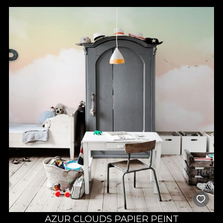
substrat de pasiune. Orice design este tratat cu cea mai mare
atenție la detalii, mult drag și răbdare, alimentat de satisfacția și
fericirea celor ce ne aleg sa le colorăm un “acasă” al visurilor lor.
AZUR CLOUDS PAPIER PEINT