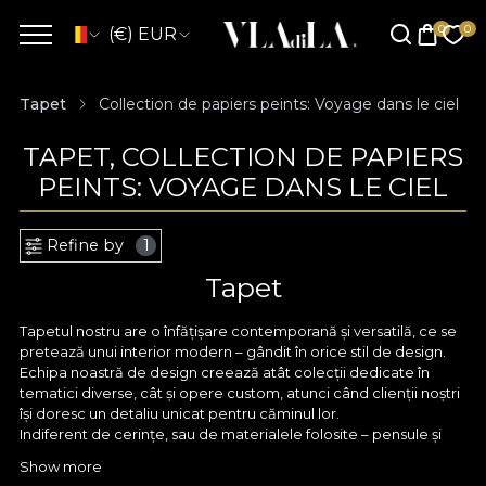
(€) EUR
Tapet
Collection de papiers peints: Voyage dans le ciel
TAPET, COLLECTION DE PAPIERS
PEINTS: VOYAGE DANS LE CIEL
Refine by
1
Tapet
Tapetul nostru are o înfățișare contemporană și versatilă, ce se
pretează unui interior modern – gândit în orice stil de design.
Echipa noastră de design creează atât colecții dedicate în
tematici diverse, cât și opere custom, atunci când clienții noștri
își doresc un detaliu unicat pentru căminul lor.
Indiferent de cerințe, sau de materialele folosite – pensule și
acuarele, creioane fine sau tableta digitală, orice model
Show more
conturat de designerii VLAdiLA pornește în primul rând cu un